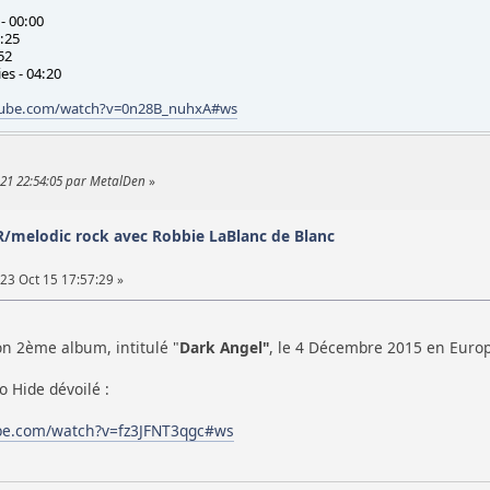
- 00:00
1:25
52
s - 04:20
tube.com/watch?v=0n28B_nuhxA#ws
 21 22:54:05 par MetalDen
»
/melodic rock avec Robbie LaBlanc de Blanc
23 Oct 15 17:57:29 »
on 2ème album, intitulé "
Dark Angel"
, le 4 Décembre 2015 en Europe
o Hide dévoilé :
be.com/watch?v=fz3JFNT3qgc#ws