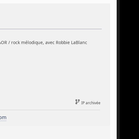
 AOR / rock mélodique, avec Robbie LaBlanc
IP archivée
com