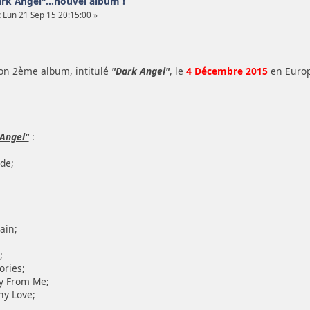
rk Angel"...nouvel album !
:
Lun 21 Sep 15 20:15:00 »
son 2ème album, intitulé
"Dark Angel"
, le
4 Décembre 2015
en Europ
Angel"
:
de;
ain;
;
ries;
ay From Me;
ny Love;