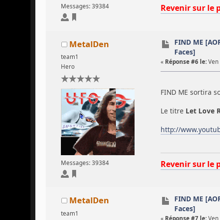
Revenir sur le 
Messages: 39384
FIND ME [AOR
MetalDen
Faces]
team1
«
Réponse #6 le:
Ven 
Hero
FIND ME sortira s
Le titre
Let Love 
http://www.yout
Revenir sur le 
Messages: 39384
FIND ME [AOR
MetalDen
Faces]
team1
«
Réponse #7 le:
Ven 