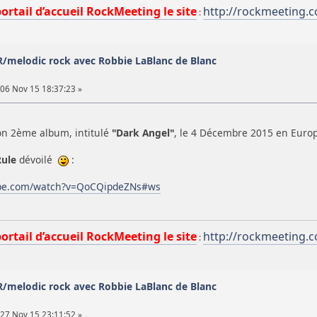
portail d’accueil RockMeeting le site
http://rockmeeting.
:
/melodic rock avec Robbie LaBlanc de Blanc
06 Nov 15 18:37:23 »
on 2ème album, intitulé
"Dark Angel"
, le 4 Décembre 2015 en Europe
Rule
dévoilé
:
ube.com/watch?v=QoCQipdeZNs#ws
portail d’accueil RockMeeting le site
http://rockmeeting.
:
/melodic rock avec Robbie LaBlanc de Blanc
27 Nov 15 23:11:52 »