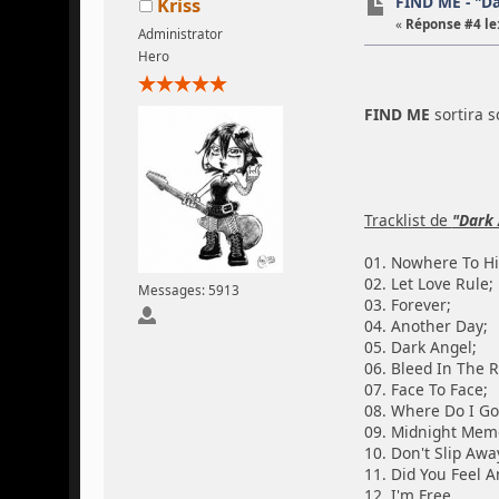
FIND ME - "Da
Kriss
«
Réponse #4 le
Administrator
Hero
FIND ME
sortira 
Tracklist de
"Dark 
01. Nowhere To Hi
02. Let Love Rule;
Messages: 5913
03. Forever;
04. Another Day;
05. Dark Angel;
06. Bleed In The R
07. Face To Face;
08. Where Do I Go
09. Midnight Memo
10. Don't Slip Aw
11. Did You Feel A
12. I'm Free