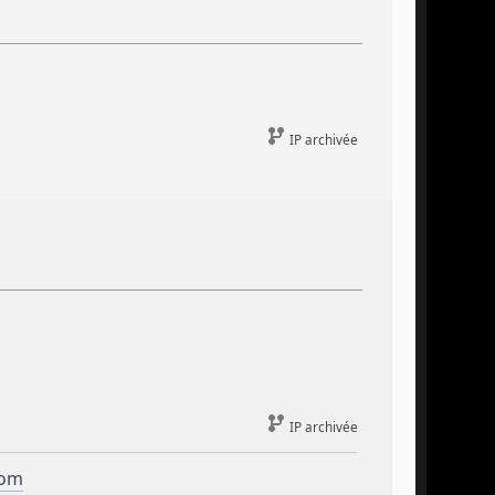
IP archivée
IP archivée
com