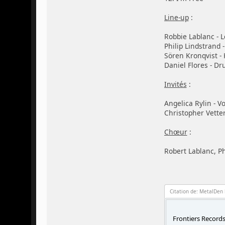
Line-up
:
Robbie Lablanc - 
Philip Lindstrand 
Sören Kronqvist -
Daniel Flores - D
Invités
:
Angelica Rylin - V
Christopher Vetter
Chœur
:
Robert Lablanc, Ph
Citation de: MetalDen 
Frontiers Records