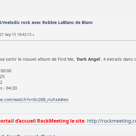
/melodic rock avec Robbie LaBlanc de Blanc
21 Sep 15 18:43:15 »
va sortir le nouvel album de Find Me, '
Dark Angel
'. 4 extraits dans
 00:00
:25
52
 - 04:20
ube.com/watch?v=0n28B_nuhxA#ws
portail d’accueil RockMeeting le site
http://rockmeeting.
: