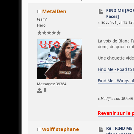
FIND ME [AOR
MetalDen
Faces]
team1
«
le:
Lun 01 Juil 13 12:
Hero
La voix de Blanc 
donc, de quoi a in
Une chouette video
Find Me - Road to 
Find Me - Wings of
Messages: 39384
«
Modifié: Lun 30 Août
Revenir sur le 
Re : FIND ME
wolff stephane