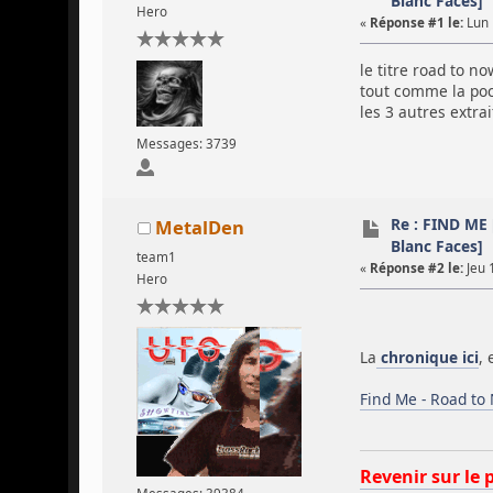
Blanc Faces]
Hero
«
Réponse #1 le:
Lun 1
le titre road to n
tout comme la poch
les 3 autres extrai
Messages: 3739
Re : FIND ME
MetalDen
Blanc Faces]
team1
«
Réponse #2 le:
Jeu 
Hero
La
chronique ici
, 
Find Me - Road to 
Revenir sur le 