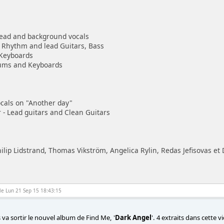
Lead and background vocals
- Rhythm and lead Guitars, Bass
 Keyboards
rums and Keyboards
ocals on "Another day"
 - Lead guitars and Clean Guitars
ilip Lidstrand, Thomas Vikström, Angelica Rylin, Redas Jefisovas et 
le Lun 21 Sep 15 18:43:15
 va sortir le nouvel album de Find Me, '
Dark Angel
'. 4 extraits dans cette