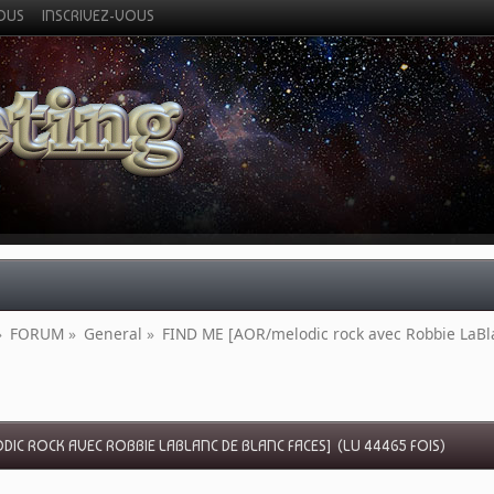
VOUS
INSCRIVEZ-VOUS
»
FORUM
»
General
»
FIND ME [AOR/melodic rock avec Robbie LaBl
DIC ROCK AVEC ROBBIE LABLANC DE BLANC FACES] (LU 44465 FOIS)