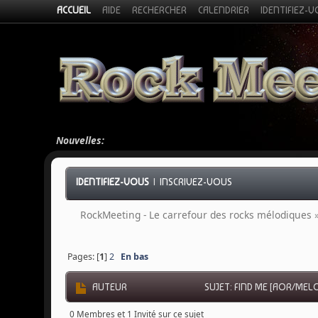
ACCUEIL
AIDE
RECHERCHER
CALENDRIER
IDENTIFIEZ-
Nouvelles:
IDENTIFIEZ-VOUS
|
INSCRIVEZ-VOUS
RockMeeting - Le carrefour des rocks mélodiques
Pages: [
1
]
2
En bas
AUTEUR
SUJET: FIND ME [AOR/MELO
0 Membres et 1 Invité sur ce sujet