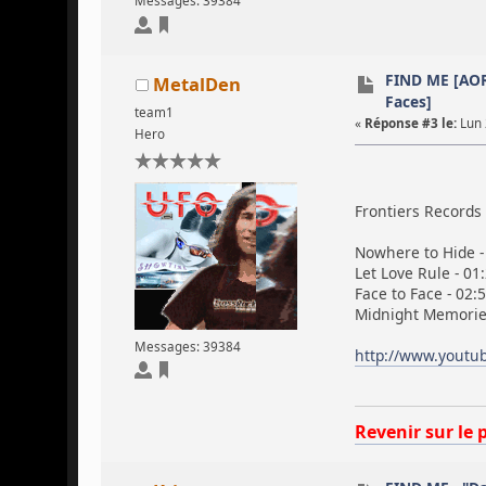
Messages: 39384
FIND ME [AOR
MetalDen
Faces]
team1
«
Réponse #3 le:
Lun 
Hero
Frontiers Records 
Nowhere to Hide -
Let Love Rule - 01
Face to Face - 02:
Midnight Memories
Messages: 39384
http://www.yout
Revenir sur le 