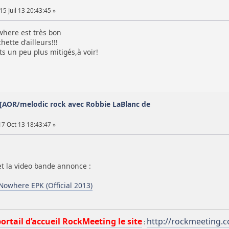
5 Juil 13 20:43:45 »
owhere est très bon
ette d'ailleurs!!!
ts un peu plus mitigés,à voir!
 [AOR/melodic rock avec Robbie LaBlanc de
17 Oct 13 18:43:47 »
et la video bande annonce :
Nowhere EPK (Official 2013)
portail d’accueil RockMeeting le site
http://rockmeeting.
: