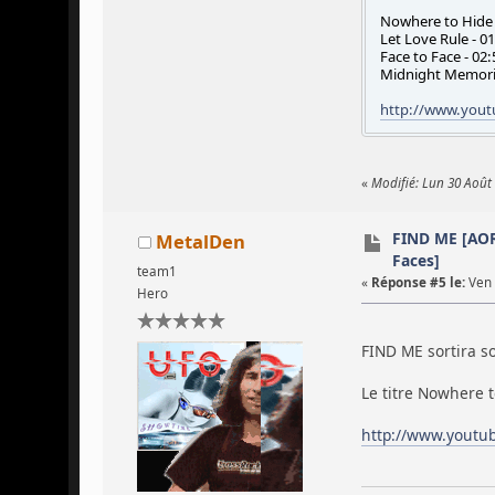
Nowhere to Hide 
Let Love Rule - 0
Face to Face - 02:
Midnight Memorie
http://www.you
«
Modifié: Lun 30 Août
FIND ME [AOR
MetalDen
Faces]
team1
«
Réponse #5 le:
Ven 
Hero
FIND ME sortira s
Le titre Nowhere t
http://www.youtu