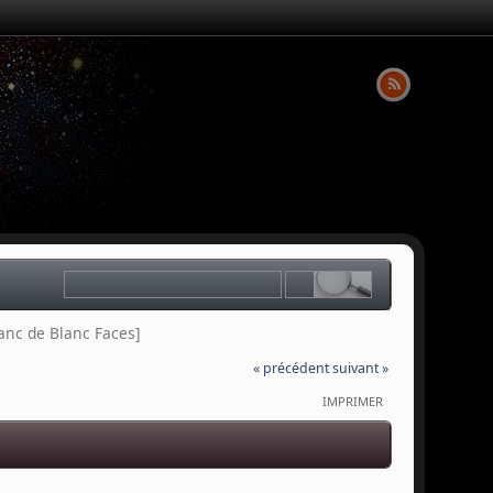
anc de Blanc Faces]
« précédent
suivant »
IMPRIMER