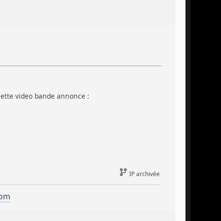
 cette video bande annonce :
IP archivée
com