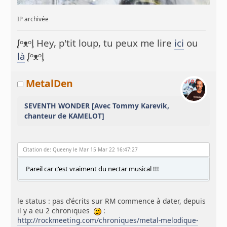
IP archivée
ᶘᵒᴥᵒᶅ Hey, p'tit loup, tu peux me lire
ici
ou
là
ᶘᵒᴥᵒᶅ
MetalDen
SEVENTH WONDER [Avec Tommy Karevik,
chanteur de KAMELOT]
Citation de: Queeny le Mar 15 Mar 22 16:47:27
Pareil car c'est vraiment du nectar musical !!!
le status : pas d'écrits sur RM commence à dater, depuis
il y a eu 2 chroniques
:
http://rockmeeting.com/chroniques/metal-melodique-