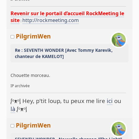
Revenir sur le portail d’accueil RockMeeting le
site
http://rockmeeting.com
:
PilgrimWen
Re : SEVENTH WONDER [Avec Tommy Karevik,
chanteur de KAMELOT]
Chouette morceau.
IP archivée
ᶘᵒᴥᵒᶅ Hey, p'tit loup, tu peux me lire
ici
ou
là
ᶘᵒᴥᵒᶅ
PilgrimWen