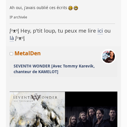
Ah oui, j'avais oublié ces écrits
IP archivée
ᶘᵒᴥᵒᶅ Hey, p'tit loup, tu peux me lire
ici
ou
là
ᶘᵒᴥᵒᶅ
MetalDen
SEVENTH WONDER [Avec Tommy Karevik,
chanteur de KAMELOT]