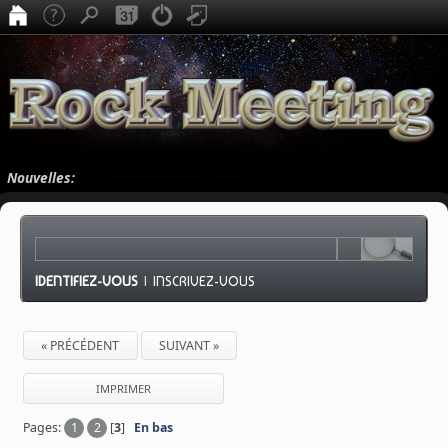
Nouvelles:
IDENTIFIEZ-VOUS
|
INSCRIVEZ-VOUS
« PRÉCÉDENT
SUIVANT »
IMPRIMER
Pages:
1
2
[
3
]
En bas