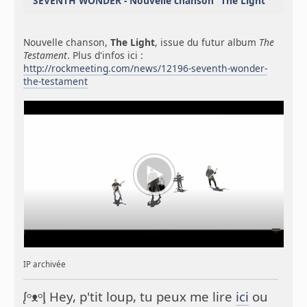
SEVENTH WONDER - Nouvelle chanson "The Light"
Nouvelle chanson,
The Light
, issue du futur album
The
Testament
. Plus d'infos ici :
http://rockmeeting.com/news/12196-seventh-wonder-
the-testament
IP archivée
ᶘᵒᴥᵒᶅ Hey, p'tit loup, tu peux me lire
ici
ou