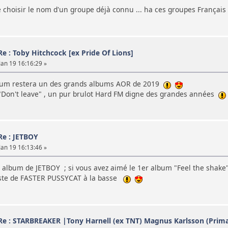
de choisir le nom d'un groupe déjà connu ... ha ces groupes Français 
Re : Toby Hitchcock [ex Pride Of Lions]
an 19 16:16:29 »
lbum restera un des grands albums AOR de 2019
 "Don't leave" , un pur brulot Hard FM digne des grandes années
Re : JETBOY
an 19 16:13:46 »
t album de JETBOY ; si vous avez aimé le 1er album "Feel the shake
siste de FASTER PUSSYCAT à la basse
Re : STARBREAKER |Tony Harnell (ex TNT) Magnus Karlsson (Prima