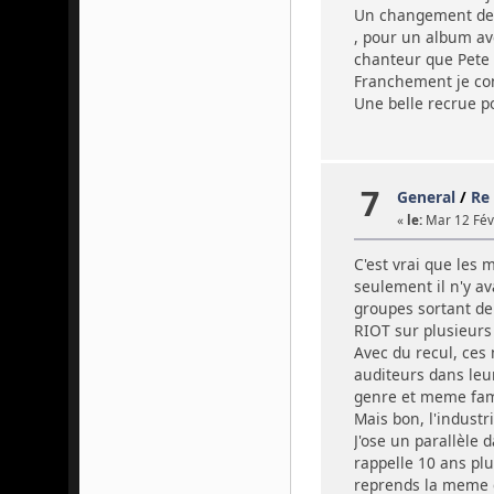
Un changement de t
, pour un album av
chanteur que Pete 
Franchement je co
Une belle recrue 
7
General
/
Re 
«
le:
Mar 12 Fév 
C'est vrai que les 
seulement il n'y a
groupes sortant de 
RIOT sur plusieurs
Avec du recul, ces
auditeurs dans leur
genre et meme famil
Mais bon, l'industr
J'ose un parallèle
rappelle 10 ans pl
reprends la meme ch