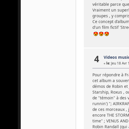
véritable parce que
Vraiment un superb
groupes , y compri
Ce concept d'album-
d'un film fictif 'S
4
Videos musi
«
le:
Jeu 18 Avr 
Pour répondre à Fra
cet album a souvent
démos de Robin et 
Starship, Roxus , 
de "témoin" à des 
runnin') "; AIRKRAF
de ces morceaux , 
encore THE STORM 
time" ; VENUS AND
Robin Randall (qui 