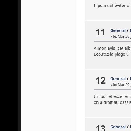
Il pourrait éviter 
11
General
/
«
le:
Mar 29 J
A mon avis, cet a
Ecoutez la plage 9
12
General
/
«
le:
Mar 29 J
Un pur et excellen
on a droit au bas
13
General
/