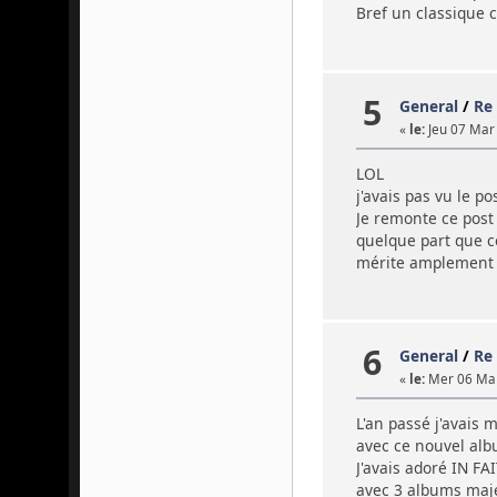
Bref un classique
5
General
/
Re
«
le:
Jeu 07 Mar 
LOL
j'avais pas vu le po
Je remonte ce post
quelque part que ce
mérite amplement e
6
General
/
Re
«
le:
Mer 06 Mar
L'an passé j'avais
avec ce nouvel al
J'avais adoré IN F
avec 3 albums maj