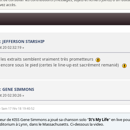
vez accès.
 : JEFFERSON STARSHIP
 20 02:32:19 »
st les extraits semblent vraiment très prometteurs
 encore sous le pied (certes le line-up est sacrément remanié)
 : GENE SIMMONS
 20 02:30:26 »
e Sam 17 Fév 18 19:40:52
nteur de KISS Gene Simmons a joué sa chanson solo "
It's My Life
" en live po
ditorium à Lynn, dans le Massachusetts. Ci-dessous la video.