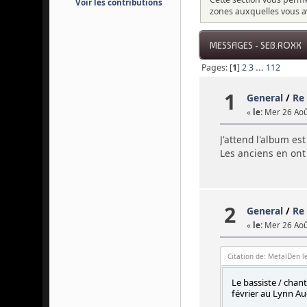
Voir les contributions
zones auxquelles vous a
MESSAGES - SEB.ROXX
Pages: [
1
]
2
3
...
112
1
General
/
Re
«
le:
Mer 26 Août
J'attend l'album e
Les anciens en ont
2
General
/
Re
«
le:
Mer 26 Août
Citation de: MetalDen l
Le bassiste / cha
février au Lynn Au