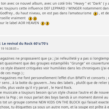
on avec ce nouvel album, avec un coté très "Heavy " et "Dark" ( 
ec toujours cette influence DEF LEPPARD / WINGER notamment dans 
Godfrey , du haut niveau, on est pas dans l'amateurisme
) , et 
nseille vraiment
pour le label AOR HEAVEN
: Le revival du Rock 60's/70's
19 16:38:05 »
magazines ne proposaient que ça ; j'ai refeuilleté y a pas si longtemp
vait quasiment que des groupes estampillés "Grunge" en couverture 
ce style étaient critiquées voir humiliées dans les chroniques (j'ai 
 de ces mags ) ;
 magazines me font personellement l'effet d'un BFMTV et consorts ; 
 sens , à la botte du gouvern...heu des labels , plutôt que de relie
le, plus vaste qu'il n'y parait , le Hard Rock.
ie musicale a toujours besoin qu'un style chasse l'autre et de nouvel
 dans la Pop ; on nous parlait des boys bands à un moment donné au
us tot un groupe comme NEW KIDS ON THE BLOCK qui faisait exacte
ose, tu étiquettes ça sous un autre nom, et la soupe est prête à et