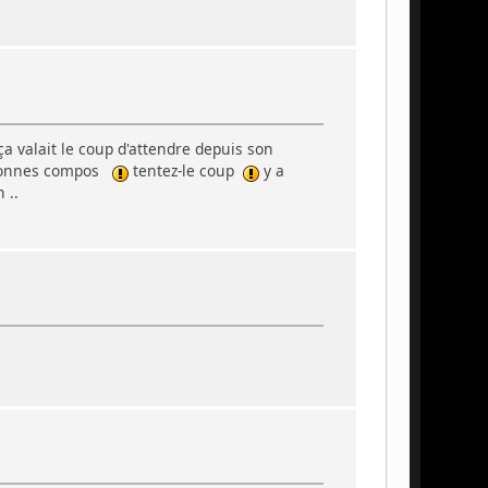
a valait le coup d'attendre depuis son
s bonnes compos
tentez-le coup
y a
 ..