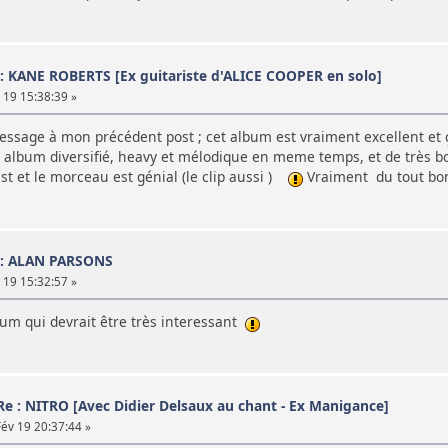
 : KANE ROBERTS [Ex guitariste d'ALICE COOPER en solo]
19 15:38:39 »
ssage à mon précédent post ; cet album est vraiment excellent et ç
un album diversifié, heavy et mélodique en meme temps, et de trè
t et le morceau est génial (le clip aussi )
Vraiment du tout bon
 : ALAN PARSONS
19 15:32:57 »
bum qui devrait être très interessant
Re : NITRO [Avec Didier Delsaux au chant - Ex Manigance]
év 19 20:37:44 »