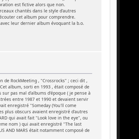
ration est fictive alors que non.
rceaux chantés dans le style d'autres
nt écouter cet album pour comprendre.
i avec leur dernier album évoquant la b.o.
n de RockMeeting , "Crossrocks" ; ceci dit ,
 Cet album, sorti en 1993 , était composé de
s sur pas mal d'albums d'époque ( je pense à
trées entre 1987 et 1990 et devaient servir
vait enregistré "Someday (You'll come
pes plus obscurs avaient enregistré d'autres
 qui avait fait "Look love in the eye", ou
e nom ) qui avait enregistré "The last
VENUS AND MARS était notamment composé de