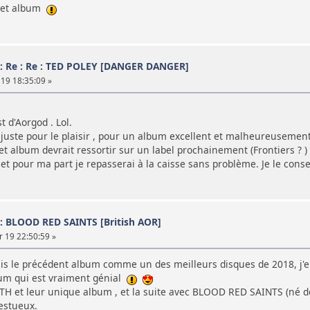
 cet album
 : Re : Re : TED POLEY [DANGER DANGER]
19 18:35:09 »
st d'Aorgod . Lol.
 juste pour le plaisir , pour un album excellent et malheureusement
t album devrait ressortir sur un label prochainement (Frontiers ? ) 
t pour ma part je repasserai à la caisse sans problème. Je le consei
 : BLOOD RED SAINTS [British AOR]
 19 22:50:59 »
 mis le précédent album comme un des meilleurs disques de 2018, j'
bum qui est vraiment génial
AITH et leur unique album , et la suite avec BLOOD RED SAINTS (né de
estueux.