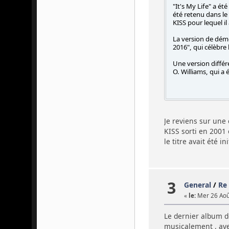
"It's My Life" a ét
été retenu dans le
KISS pour lequel il
La version de démo
2016", qui célèbre
Une version diffé
O. Williams, qui a
Je reviens sur une 
KISS sorti en 2001 
le titre avait été
3
General
/
Re
«
le:
Mer 26 Août
Le dernier album d
musicalement , ave