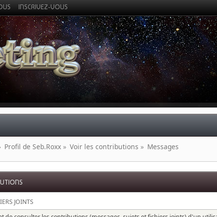
VOUS
INSCRIVEZ-VOUS
»
Profil de Seb.Roxx
»
Voir les contributions
»
Messages
BUTIONS
IERS JOINTS
 de consulter les contributions (messages, sujets et fichiers joints) d'un utili