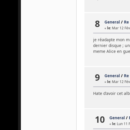
8
General
/
Re
«
le:
Mar 12 Fév 
je réadapte mon me
dernier disque ; 
meme Alice en gues
9
General
/
Re
«
le:
Mar 12 Fév 
Hate d'avoir cet al
10
General
/
«
le:
Lun 11 F