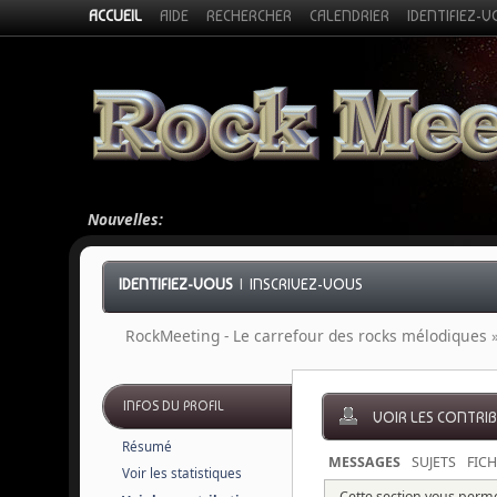
ACCUEIL
AIDE
RECHERCHER
CALENDRIER
IDENTIFIEZ-
Nouvelles:
IDENTIFIEZ-VOUS
|
INSCRIVEZ-VOUS
RockMeeting - Le carrefour des rocks mélodiques
INFOS DU PROFIL
VOIR LES CONTRI
Résumé
MESSAGES
SUJETS
FICH
Voir les statistiques
Cette section vous permet