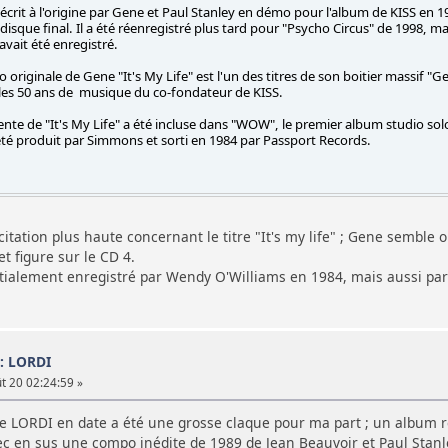
é écrit à l'origine par Gene et Paul Stanley en démo pour l'album de KISS en 1
 disque final. Il a été réenregistré plus tard pour "Psycho Circus" de 1998, 
 avait été enregistré.
 originale de Gene "It's My Life" est l'un des titres de son boitier massif 
 les 50 ans de musique du co-fondateur de KISS.
rente de "It's My Life" a été incluse dans "WOW", le premier album studio 
 été produit par Simmons et sorti en 1984 par Passport Records.
citation plus haute concernant le titre "It's my life" ; Gene semble ou
et figure sur le CD 4.
 initialement enregistré par Wendy O'Williams en 1984, mais aussi 
 : LORDI
 20 02:24:59 »
e LORDI en date a été une grosse claque pour ma part ; un album 
c en sus une compo inédite de 1989 de Jean Beauvoir et Paul Stanle