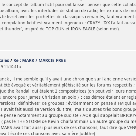
 le concept de l'album fictif pourrait laisser penser que cette collabo
e album, avec les interludes de station de radio; les extraits de mo
s le livret avec les pochettes de classiques remaniés, faut vraime
compilation fictif est vraiment ingénieux ; CRAZY LIXX l'a fait auss
treet thunder', inspiré de TOP GUN et IRON EAGLE (selon moi).
cales
/
Re : MARK / MARCIE FREE
19 11:10:41 »
nck , il me semble qu'il y avait une chronique sur l'ancienne versio
 été évoqué et véritablement plébiscité sur les forums respectifs ;
Judithe Randall qui étaient 2 compositrices (on peut voir leurs nom
ou encore pour James Christian en solo ) ; ces démos étaient enregis
versions "définitives" de groupes ; évidemment on pense à FM qui a
T avait fait aussi sa version du titre; mais d'autres très bons grou
je pense notamment au groupe sudiste / AOR qui s'appelait BRICKYARD
( pas le THE STORM de Kevin Chalfant mais un autre groupe du mem
 MARS avait fait aussi plusieurs de ces chansons, faut dire que 
avait écrite ces chansons avec sa mère Judithe) .