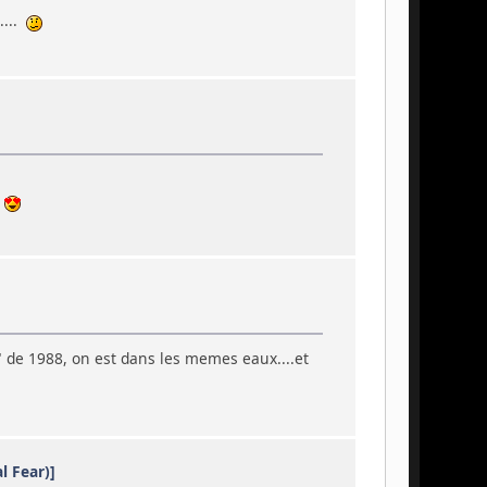
....
" de 1988, on est dans les memes eaux....et
l Fear)]