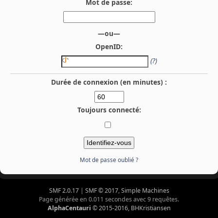
Mot de passe:
—ou—
OpenID:
(?)
Durée de connexion (en minutes) :
Toujours connecté:
Mot de passe oublié ?
SMF 2.0.17
|
SMF © 2017
,
Simple Machines
Page générée en 0.011 secondes avec 9 requêtes.
AlphaCentauri
© 2015-2016, BHKristiansen