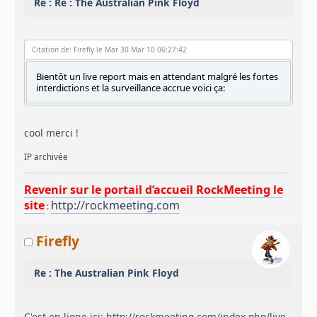
Re : Re : The Australian Pink Floyd
Citation de: Firefly le Mar 30 Mar 10 06:27:42
Bientôt un live report mais en attendant malgré les fortes
interdictions et la surveillance accrue voici ça:
cool merci !
IP archivée
Revenir sur le portail d’accueil RockMeeting le
site
http://rockmeeting.com
:
Firefly
Re : The Australian Pink Floyd
C'est en ligne ici:
http://rockmeeting.com/index.php/live-