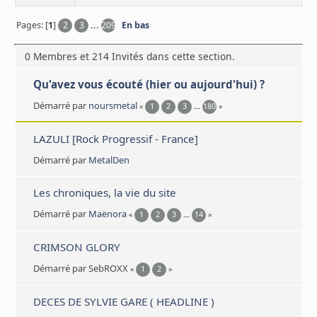
Pages: [
1
]
2
3
...
209
En bas
0 Membres et 214 Invités dans cette section.
Qu'avez vous écouté (hier ou aujourd'hui) ?
Démarré par
noursmetal
«
1
2
3
...
180
»
LAZULI [Rock Progressif - France]
Démarré par
MetalDen
Les chroniques, la vie du site
Démarré par
Maënora
«
1
2
3
...
14
»
CRIMSON GLORY
Démarré par SebROXX
«
1
2
»
DECES DE SYLVIE GARE ( HEADLINE )