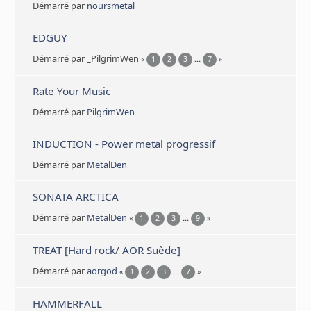
Démarré par
noursmetal
EDGUY
Démarré par _PilgrimWen
«
1
2
3
...
7
»
Rate Your Music
Démarré par
PilgrimWen
INDUCTION - Power metal progressif
Démarré par
MetalDen
SONATA ARCTICA
Démarré par
MetalDen
«
1
2
3
...
9
»
TREAT [Hard rock/ AOR Suède]
Démarré par
aorgod
«
1
2
3
...
7
»
HAMMERFALL