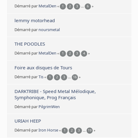
Démarré par
MetalDen
«
1
2
3
...
6
»
lemmy motorhead
Démarré par
noursmetal
THE POODLES
Démarré par
MetalDen
«
1
2
3
4
»
Foire aux disques de Tours
Démarré par
Tis
«
1
2
3
...
16
»
DARKTRIBE - Speed Metal Mélodique,
Symphonique, Prog Français
Démarré par
PilgrimWen
URIAH HEEP
Démarré par
Iron Horse
«
1
2
3
...
19
»