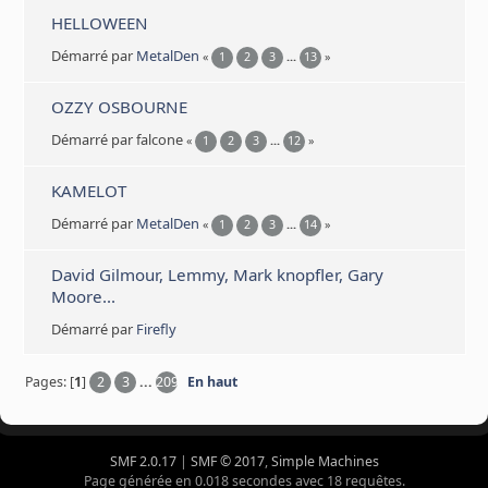
HELLOWEEN
Démarré par
MetalDen
«
1
2
3
...
13
»
OZZY OSBOURNE
Démarré par falcone
«
1
2
3
...
12
»
KAMELOT
Démarré par
MetalDen
«
1
2
3
...
14
»
David Gilmour, Lemmy, Mark knopfler, Gary
Moore...
Démarré par
Firefly
Pages: [
1
]
2
3
...
209
En haut
SMF 2.0.17
|
SMF © 2017
,
Simple Machines
Page générée en 0.018 secondes avec 18 requêtes.