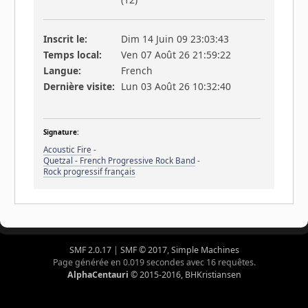
Inscrit le:
Dim 14 Juin 09 23:03:43
Temps local:
Ven 07 Août 26 21:59:22
Langue:
French
Dernière visite:
Lun 03 Août 26 10:32:40
Signature:
Acoustic Fire
-
Quetzal - French Progressive Rock Band
-
Rock progressif français
SMF 2.0.17
|
SMF © 2017
,
Simple Machines
Page générée en 0.019 secondes avec 16 requêtes.
AlphaCentauri
© 2015-2016, BHKristiansen