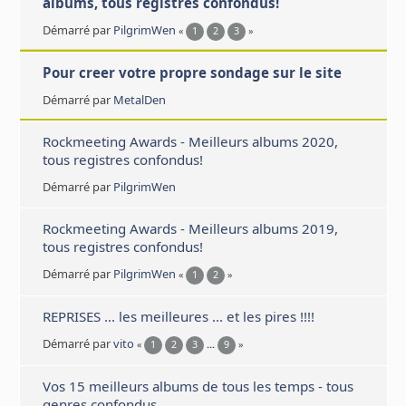
albums, tous registres confondus!
Démarré par
PilgrimWen
«
1
2
3
»
Pour creer votre propre sondage sur le site
Démarré par
MetalDen
Rockmeeting Awards - Meilleurs albums 2020,
tous registres confondus!
Démarré par
PilgrimWen
Rockmeeting Awards - Meilleurs albums 2019,
tous registres confondus!
Démarré par
PilgrimWen
«
1
2
»
REPRISES ... les meilleures ... et les pires !!!!
Démarré par
vito
«
1
2
3
...
9
»
Vos 15 meilleurs albums de tous les temps - tous
genres confondus