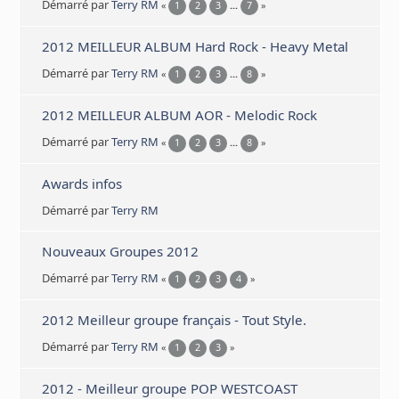
Démarré par
Terry RM
«
1
2
3
...
7
»
2012 MEILLEUR ALBUM Hard Rock - Heavy Metal
Démarré par
Terry RM
«
1
2
3
...
8
»
2012 MEILLEUR ALBUM AOR - Melodic Rock
Démarré par
Terry RM
«
1
2
3
...
8
»
Awards infos
Démarré par
Terry RM
Nouveaux Groupes 2012
Démarré par
Terry RM
«
1
2
3
4
»
2012 Meilleur groupe français - Tout Style.
Démarré par
Terry RM
«
1
2
3
»
2012 - Meilleur groupe POP WESTCOAST