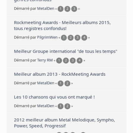
Démarré par
MetalDen
«
1
2
3
»
Rockmeeting Awards - Meilleurs albums 2015,
tous registres confondus!
Démarré par
PilgrimWen
«
1
2
3
4
»
Meilleur Groupe international "de tous les temps"
Démarré par
Terry RM
«
1
2
3
4
»
Meilleur album 2013 - RockMeeting Awards
Démarré par
MetalDen
«
1
2
»
Les 10 chansons qui vous ont marqué !
Démarré par
MetalDen
«
1
2
»
2012 meilleur album Metal Melodique, Sympho,
Power, Speed, Progressif