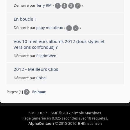
Démarré par
Terry RM
«
1
2
3
4
»
En boucle !
Démarré par
papy metalleux
«
1
2
»
Vos 10 meilleurs albums 2012 (tous styles et
versions confondus) ?
Démarré par
PilgrimWen
2012 - Meilleurs Clips
Démarré par
Chisel
Pages: [
1
]
2
En haut
SMF 2.0.17
|
SMF © 2017
,
Simple Machines
Page générée en 0.025 secondes avec 18 requêtes.
AlphaCentauri
© 2015-2016, BHKristiansen