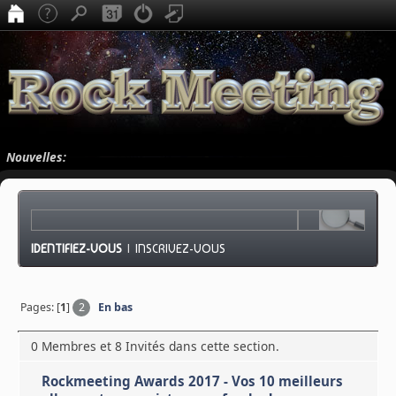
Nouvelles:
IDENTIFIEZ-VOUS
|
INSCRIVEZ-VOUS
Pages: [
1
]
2
En bas
0 Membres et 8 Invités dans cette section.
Rockmeeting Awards 2017 - Vos 10 meilleurs