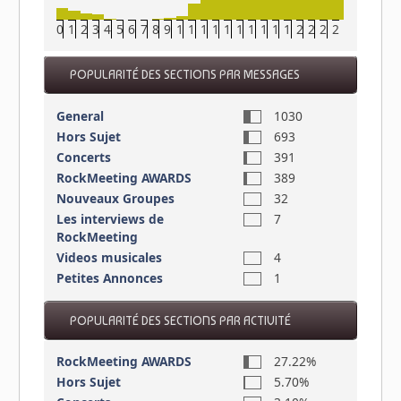
0
1
2
3
4
5
6
7
8
9
10
11
12
13
14
15
16
17
18
19
20
21
22
23
POPULARITÉ DES SECTIONS PAR MESSAGES
General
1030
Hors Sujet
693
Concerts
391
RockMeeting AWARDS
389
Nouveaux Groupes
32
Les interviews de
7
RockMeeting
Videos musicales
4
Petites Annonces
1
POPULARITÉ DES SECTIONS PAR ACTIVITÉ
RockMeeting AWARDS
27.22%
Hors Sujet
5.70%