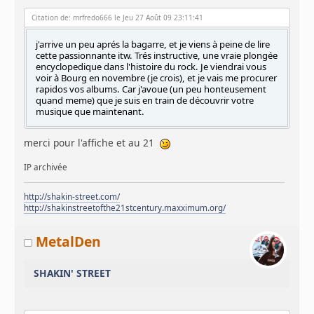
Citation de: mrfredo666 le Jeu 27 Août 09 23:11:41
j'arrive un peu aprés la bagarre, et je viens à peine de lire
cette passionnante itw. Trés instructive, une vraie plongée
encyclopedique dans l'histoire du rock. Je viendrai vous
voir à Bourg en novembre (je crois), et je vais me procurer
rapidos vos albums. Car j'avoue (un peu honteusement
quand meme) que je suis en train de découvrir votre
musique que maintenant.
merci pour l'affiche et au 21
IP archivée
http://shakin-street.com/
http://shakinstreetofthe21stcentury.maxximum.org/
MetalDen
SHAKIN' STREET