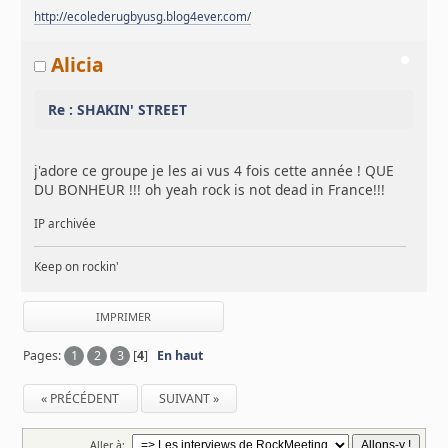
http://ecolederugbyusg.blog4ever.com/
Alicia
Re : SHAKIN' STREET
j'adore ce groupe je les ai vus 4 fois cette année ! QUE
DU BONHEUR !!! oh yeah rock is not dead in France!!!
IP archivée
Keep on rockin'
IMPRIMER
Pages:
1
2
3
[
4
]
En haut
« PRÉCÉDENT
SUIVANT »
Aller à: