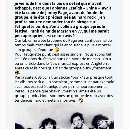
je viens de lire dans la bio un détail qui m’avait
échappé, c’est que Fabienne Essaïgh « Shine » avait
été la copine de Jimmy Page, avant de fonder le
groupe, elle était prédestinée au hard rock ! J’en
profite pour te demander ton éclairage sur
l’étiquette punk qu’on a collé au groupe après le
festival Punk de Mt de Marsan en 77, qui me parait
peu appropriée, est ce ton avis ?
Oui fabienne a été la copine de Page pendant pas mal de
temps mais c'est Plant qui l'a encouragé le plus a monter
son groupe a l'époque
Pour l'étiquette punk c'est assez simple . Nous avons fait
les 2 éditions du festival punk de Mont de marsan . On a
eu un article dans le New musical express en Angleterre
apres ca et ils nous qualifiait de groupe punk ,forcement
.
Par la suite ,CBS collait un sticker "punk" sur presque tout
les albums rock qu'ils sortaient ,comme Trust par exemple
. ca nous est resté quelque temps malheureusement .
Perso ,je pense que Shakin'Street n'a jamais été un
groupe punk . Nous sommes un groupe de rock avec des
tendences hard et metal a mon avis .