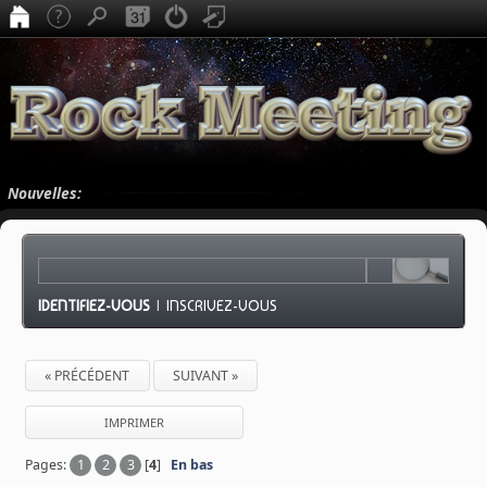
Nouvelles:
IDENTIFIEZ-VOUS
|
INSCRIVEZ-VOUS
« PRÉCÉDENT
SUIVANT »
IMPRIMER
Pages:
1
2
3
[
4
]
En bas