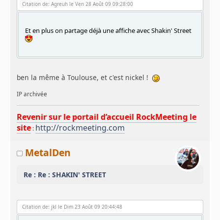
Citation de: Agreuh le Ven 28 Août 09 09:28:00
Et en plus on partage déjà une affiche avec Shakin' Street
ben la même à Toulouse, et c'est nickel !
IP archivée
Revenir sur le portail d’accueil RockMeeting le
site
http://rockmeeting.com
:
MetalDen
Re : Re : SHAKIN' STREET
Citation de: jkl le Dim 23 Août 09 20:44:48