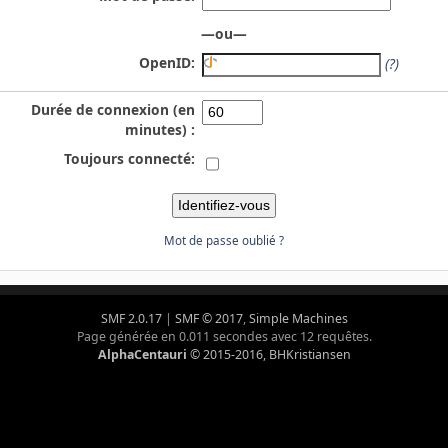
—ou—
OpenID:
(?)
Durée de connexion (en
minutes) :
Toujours connecté:
Mot de passe oublié ?
SMF 2.0.17
|
SMF © 2017
,
Simple Machines
Page générée en 0.011 secondes avec 12 requêtes.
AlphaCentauri
© 2015-2016, BHKristiansen