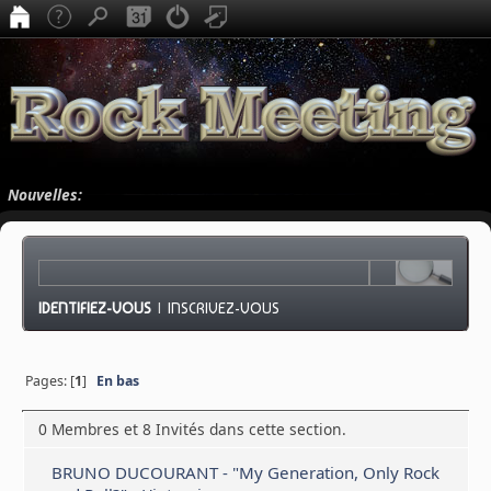
Nouvelles:
IDENTIFIEZ-VOUS
|
INSCRIVEZ-VOUS
Pages: [
1
]
En bas
0 Membres et 8 Invités dans cette section.
BRUNO DUCOURANT - "My Generation, Only Rock