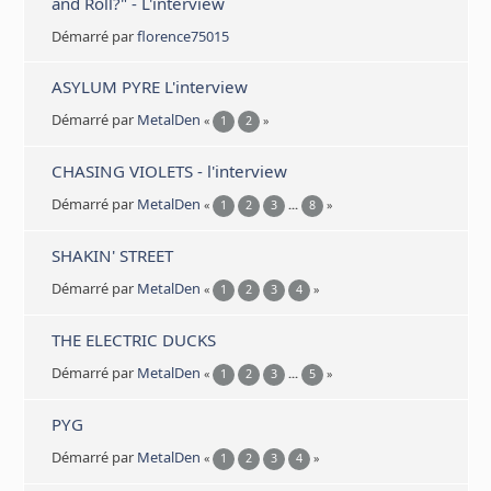
and Roll?" - L'interview
Démarré par
florence75015
ASYLUM PYRE L'interview
Démarré par
MetalDen
«
1
2
»
CHASING VIOLETS - l'interview
Démarré par
MetalDen
«
1
2
3
...
8
»
SHAKIN' STREET
Démarré par
MetalDen
«
1
2
3
4
»
THE ELECTRIC DUCKS
Démarré par
MetalDen
«
1
2
3
...
5
»
PYG
Démarré par
MetalDen
«
1
2
3
4
»