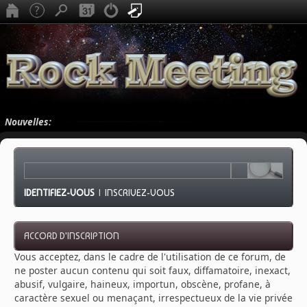
Nouvelles:
IDENTIFIEZ-VOUS
|
INSCRIVEZ-VOUS
ACCORD D'INSCRIPTION
Vous acceptez, dans le cadre de l'utilisation de ce forum, de
ne poster aucun contenu qui soit faux, diffamatoire, inexact,
abusif, vulgaire, haineux, importun, obscène, profane, à
caractère sexuel ou menaçant, irrespectueux de la vie privée