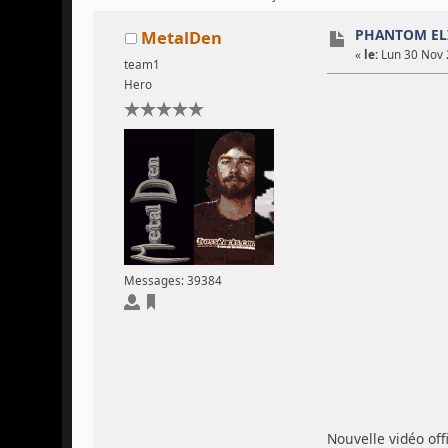
PHANTOM EL
MetalDen
«
le:
Lun 30 Nov 
team1
Hero
Messages: 39384
Nouvelle vidéo off