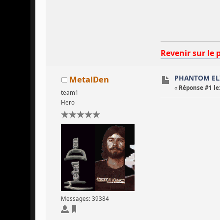
Revenir sur le 
PHANTOM EL
MetalDen
«
Réponse #1 le
team1
Hero
Messages: 39384