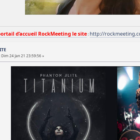
portail d’accueil RockMeeting le site
http://rockmeeting.
:
ITE
:
Dim 24 Jan 21 23:59:56 »