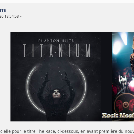
ITE
20 18:54:58 »
icielle pour le titre The Race, ci-dessous, en avant première du nouv