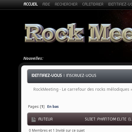
ACCUEIL
AIDE
RECHERCHER
CALENDRIER
IDENTIFIEZ-
Nouvelles:
IDENTIFIEZ-VOUS
|
INSCRIVEZ-VOUS
RockMeeting - Le carrefour des rocks mélodiques
Pages: [
1
]
En bas
AUTEUR
SUJET: PHANTOM ELITE (LU
0 Membres et 1 Invité sur ce sujet