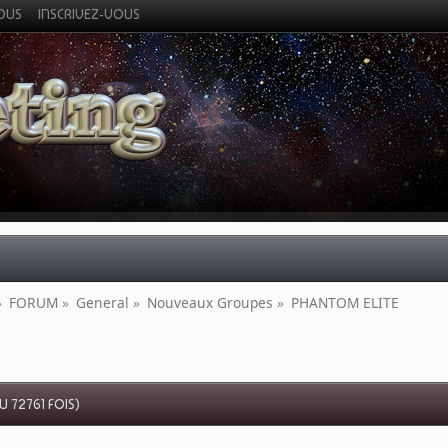
VOUS
INSCRIVEZ-VOUS
»
FORUM
»
General
»
Nouveaux Groupes
»
PHANTOM ELITE 
 72761 FOIS)