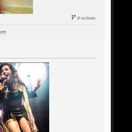
IP archivée
com