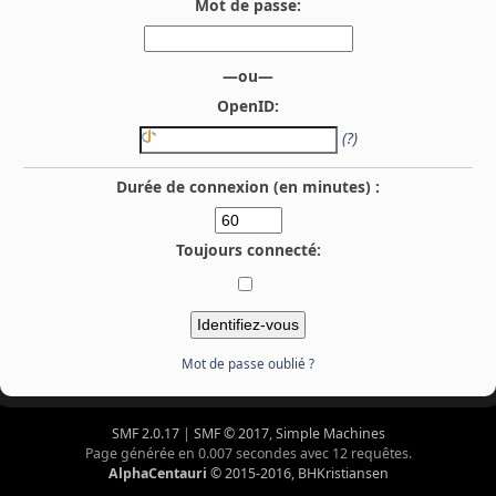
Mot de passe:
—ou—
OpenID:
(?)
Durée de connexion (en minutes) :
Toujours connecté:
Mot de passe oublié ?
SMF 2.0.17
|
SMF © 2017
,
Simple Machines
Page générée en 0.007 secondes avec 12 requêtes.
AlphaCentauri
© 2015-2016, BHKristiansen