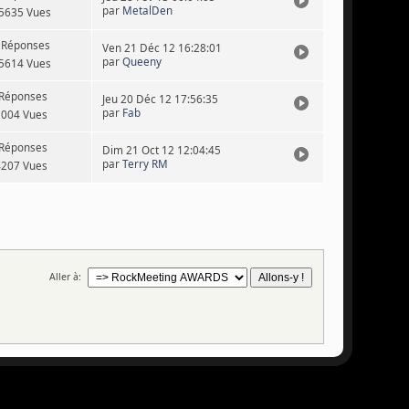
par
MetalDen
5635 Vues
 Réponses
Ven 21 Déc 12 16:28:01
par
Queeny
5614 Vues
 Réponses
Jeu 20 Déc 12 17:56:35
par
Fab
3004 Vues
 Réponses
Dim 21 Oct 12 12:04:45
par
Terry RM
4207 Vues
Aller à: