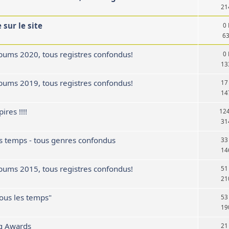
21
sur le site
0
6
bums 2020, tous registres confondus!
0
13
bums 2019, tous registres confondus!
17
14
ires !!!!
12
31
es temps - tous genres confondus
33
14
bums 2015, tous registres confondus!
51
21
tous les temps"
53
19
g Awards
21