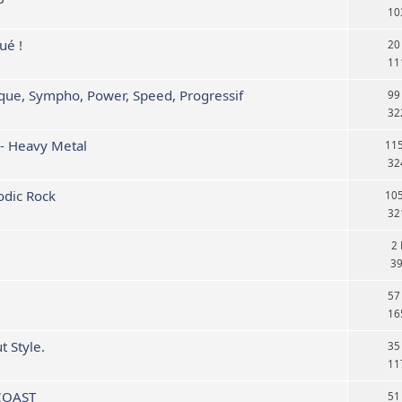
10
ué !
20
11
que, Sympho, Power, Speed, Progressif
99
32
- Heavy Metal
11
32
dic Rock
10
32
2
3
57
16
t Style.
35
11
COAST
51