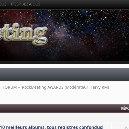
VOUS
INSCRIVEZ-VOUS
»
FORUM
»
RockMeeting AWARDS
(Modérateur:
Terry RM
)
RÉP
0 meilleurs albums, tous registres confondus!
36