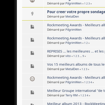
Démarré par
PilgrimWen
«
1
2
3
»
Pour creer votre propre sondage 
Démarré par
MetalDen
Rockmeeting Awards - Meilleurs al
Démarré par
PilgrimWen
Rockmeeting Awards - Meilleurs al
Démarré par
PilgrimWen
«
1
2
»
REPRISES ... les meilleures ... et les p
Démarré par
vito
«
1
2
3
...
9
»
Vos 15 meilleurs albums de tous l
Démarré par
MetalDen
«
1
2
3
»
Rockmeeting Awards - Meilleurs al
Démarré par
PilgrimWen
«
1
2
3
4
»
Meilleur Groupe international "de 
Démarré par
Terry RM
«
1
2
3
4
»
Meilleur album 2013 - RockMeetin