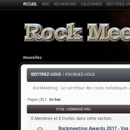
ACCUEIL
AIDE
RECHERCHER
CALENDRIER
IDENTIFIEZ-
Nouvelles:
IDENTIFIEZ-VOUS
|
INSCRIVEZ-VOUS
RockMeeting - Le carrefour des rocks mélodiques
Pages: [
1
]
2
En bas
TITRE
/
DÉMARRÉ PAR
0 Membres et 8 Invités dans cette section.
Rockmeeting Awards 2017 - Vos 1