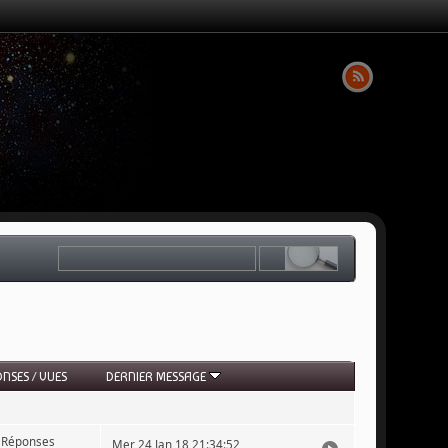
ONSES
/
VUES
DERNIER MESSAGE
 Réponses
Mer 24 Jan 18 21:34:52