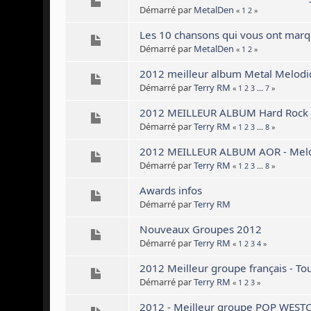
Démarré par
MetalDen
«
1
2
»
Les 10 chansons qui vous ont marq
Démarré par
MetalDen
«
1
2
»
2012 meilleur album Metal Melodi
Démarré par
Terry RM
«
1
2
3
...
7
»
2012 MEILLEUR ALBUM Hard Rock 
Démarré par
Terry RM
«
1
2
3
...
8
»
2012 MEILLEUR ALBUM AOR - Melo
Démarré par
Terry RM
«
1
2
3
...
8
»
Awards infos
Démarré par
Terry RM
Nouveaux Groupes 2012
Démarré par
Terry RM
«
1
2
3
4
»
2012 Meilleur groupe français - Tou
Démarré par
Terry RM
«
1
2
3
»
2012 - Meilleur groupe POP WEST