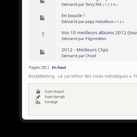
Démarré par
Terry RM
«
1
2
3
4
»
En boucle !
Démarré par
papy metalleux
«
1
2
»
Vos 10 meilleurs albums 2012 (tous
Démarré par
PilgrimWen
2012 - Meilleurs Clips
Démarré par
Chisel
Pages: [
1
]
2
En haut
RockMeeting - Le carrefour des rocks mélodiques
»
F
Sujet bloqué
Sujet épinglé
Sondage