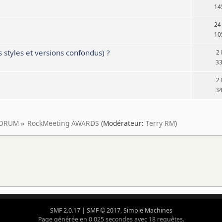
14
24
10
 styles et versions confondus) ?
2
3
2
3
ORUM
»
RockMeeting AWARDS
(Modérateur:
Terry RM
)
SMF 2.0.17
|
SMF © 2017
,
Simple Machines
Page générée en 0.025 secondes avec 18 requêtes.