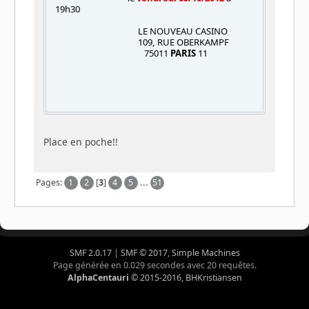
19h30
LE NOUVEAU CASINO
109, RUE OBERKAMPF
75011
PARIS
11
Place en poche!!
Pages:
1
2
[
3
]
4
5
...
51
SMF 2.0.17
|
SMF © 2017
,
Simple Machines
Page générée en 0.029 secondes avec 20 requêtes.
AlphaCentauri
© 2015-2016, BHKristiansen