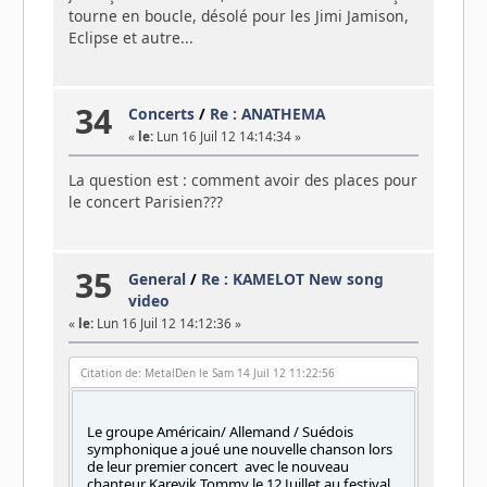
tourne en boucle, désolé pour les Jimi Jamison,
Eclipse et autre...
34
Concerts
/
Re : ANATHEMA
«
le:
Lun 16 Juil 12 14:14:34 »
La question est : comment avoir des places pour
le concert Parisien???
35
General
/
Re : KAMELOT New song
video
«
le:
Lun 16 Juil 12 14:12:36 »
Citation de: MetalDen le Sam 14 Juil 12 11:22:56
Le groupe Américain/ Allemand / Suédois
symphonique a joué une nouvelle chanson lors
de leur premier concert avec le nouveau
chanteur Karevik Tommy le 12 Juillet au festival