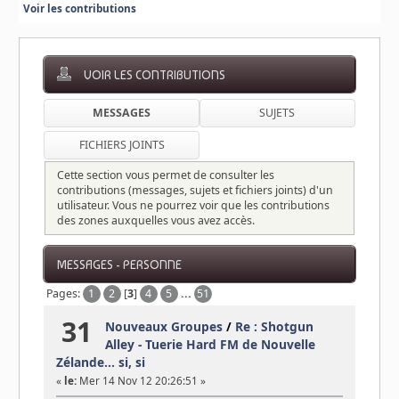
Voir les contributions
VOIR LES CONTRIBUTIONS
MESSAGES
SUJETS
FICHIERS JOINTS
Cette section vous permet de consulter les
contributions (messages, sujets et fichiers joints) d'un
utilisateur. Vous ne pourrez voir que les contributions
des zones auxquelles vous avez accès.
MESSAGES - PERSONNE
Pages:
1
2
[
3
]
4
5
...
51
31
Nouveaux Groupes
/
Re : Shotgun
Alley - Tuerie Hard FM de Nouvelle
Zélande... si, si
«
le:
Mer 14 Nov 12 20:26:51 »