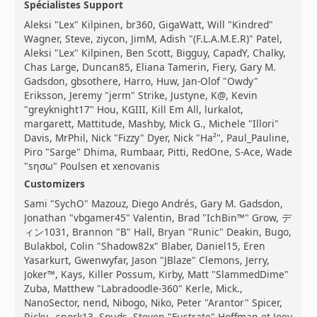
Spécialistes Support
Aleksi "Lex" Kilpinen, br360, GigaWatt, Will "Kindred"
Wagner, Steve, ziycon, JimM, Adish "(F.L.A.M.E.R)" Patel,
Aleksi "Lex" Kilpinen, Ben Scott, Bigguy, CapadY, Chalky,
Chas Large, Duncan85, Eliana Tamerin, Fiery, Gary M.
Gadsdon, gbsothere, Harro, Huw, Jan-Olof "Owdy"
Eriksson, Jeremy "jerm" Strike, Justyne, K@, Kevin
"greyknight17" Hou, KGIII, Kill Em All, lurkalot,
margarett, Mattitude, Mashby, Mick G., Michele "Illori"
Davis, MrPhil, Nick "Fizzy" Dyer, Nick "Ha²", Paul_Pauline,
Piro "Sarge" Dhima, Rumbaar, Pitti, RedOne, S-Ace, Wade
"sησω" Poulsen et xenovanis
Customizers
Sami "SychO" Mazouz, Diego Andrés, Gary M. Gadsdon,
Jonathan "vbgamer45" Valentin, Brad "IchBin™" Grow, デ
ィン1031, Brannon "B" Hall, Bryan "Runic" Deakin, Bugo,
Bulakbol, Colin "Shadow82x" Blaber, Daniel15, Eren
Yasarkurt, Gwenwyfar, Jason "JBlaze" Clemons, Jerry,
Joker™, Kays, Killer Possum, Kirby, Matt "SlammedDime"
Zuba, Matthew "Labradoodle-360" Kerle, Mick.,
NanoSector, nend, Nibogo, Niko, Peter "Arantor" Spicer,
Ricky., snork13, Spuds, Steven "Fustrate" Hoffman et Joey