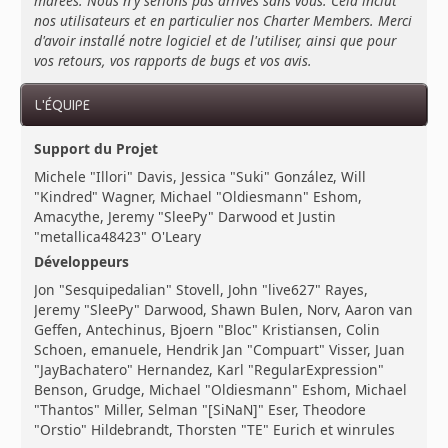
marées. Nous n'y serions pas arrivés sans vous. Cela inclut
nos utilisateurs et en particulier nos Charter Members. Merci
d'avoir installé notre logiciel et de l'utiliser, ainsi que pour
vos retours, vos rapports de bugs et vos avis.
L'ÉQUIPE
Support du Projet
Michele "Illori" Davis, Jessica "Suki" González, Will
"Kindred" Wagner, Michael "Oldiesmann" Eshom,
Amacythe, Jeremy "SleePy" Darwood et Justin
"metallica48423" O'Leary
Développeurs
Jon "Sesquipedalian" Stovell, John "live627" Rayes,
Jeremy "SleePy" Darwood, Shawn Bulen, Norv, Aaron van
Geffen, Antechinus, Bjoern "Bloc" Kristiansen, Colin
Schoen, emanuele, Hendrik Jan "Compuart" Visser, Juan
"JayBachatero" Hernandez, Karl "RegularExpression"
Benson, Grudge, Michael "Oldiesmann" Eshom, Michael
"Thantos" Miller, Selman "[SiNaN]" Eser, Theodore
"Orstio" Hildebrandt, Thorsten "TE" Eurich et winrules