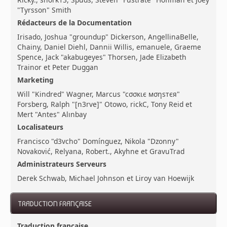
"Tyrsson" Smith
Rédacteurs de la Documentation
Irisado, Joshua "groundup" Dickerson, AngellinaBelle,
Chainy, Daniel Diehl, Dannii Willis, emanuele, Graeme
Spence, Jack "akabugeyes" Thorsen, Jade Elizabeth
Trainor et Peter Duggan
Marketing
Will "Kindred" Wagner, Marcus "cσσкιє мσηѕтєя"
Forsberg, Ralph "[n3rve]" Otowo, rickC, Tony Reid et
Mert "Antes" Alınbay
Localisateurs
Francisco "d3vcho" Domínguez, Nikola "Dzonny"
Novaković, Relyana, Robert., Akyhne et GravuTrad
Administrateurs Serveurs
Derek Schwab, Michael Johnson et Liroy van Hoewijk
TRADUCTION FRANÇAISE
Traduction française