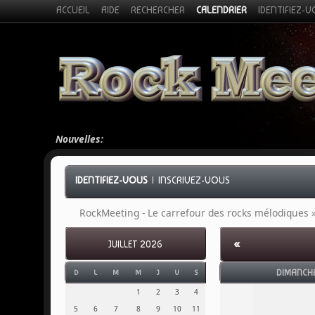
ACCUEIL
AIDE
RECHERCHER
CALENDRIER
IDENTIFIEZ-
Nouvelles:
IDENTIFIEZ-VOUS
|
INSCRIVEZ-VOUS
RockMeeting - Le carrefour des rocks mélodiques
«
JUILLET 2026
DIMANCH
D
L
M
M
J
V
S
1
2
3
4
5
6
7
8
9
10
11