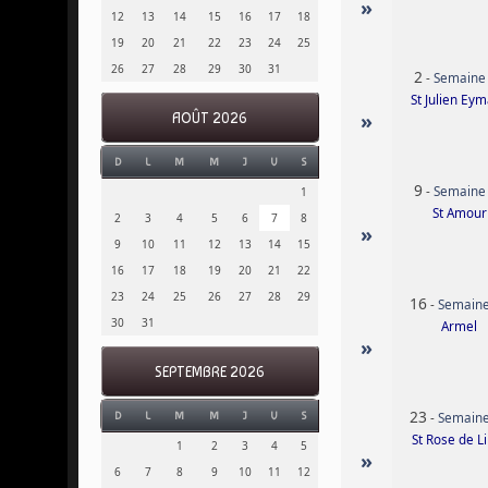
»
12
13
14
15
16
17
18
19
20
21
22
23
24
25
26
27
28
29
30
31
2
-
Semaine
St Julien Ey
»
AOÛT 2026
D
L
M
M
J
V
S
9
-
Semaine
1
St Amour
2
3
4
5
6
7
8
»
9
10
11
12
13
14
15
16
17
18
19
20
21
22
23
24
25
26
27
28
29
16
-
Semaine
30
31
Armel
»
SEPTEMBRE 2026
23
-
Semaine
D
L
M
M
J
V
S
St Rose de L
1
2
3
4
5
»
6
7
8
9
10
11
12