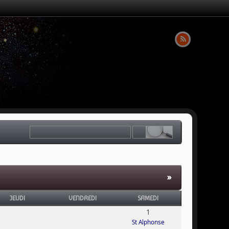
»
JEUDI
VENDREDI
SAMEDI
1
St Alphonse