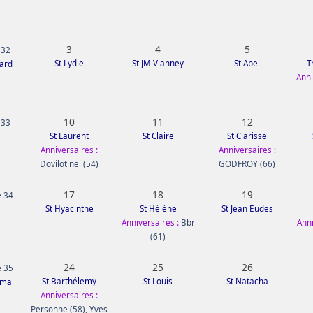
3
4
5
 32
St Lydie
St JM Vianney
St Abel
T
mard
Anni
10
11
12
 33
St Laurent
St Claire
St Clarisse
Anniversaires :
Anniversaires :
Dovilotinel (54)
GODFROY (66)
17
18
19
 34
St Hyacinthe
St Hélène
St Jean Eudes
Anniversaires :
Bbr
Anni
(61)
24
25
26
 35
St Barthélemy
St Louis
St Natacha
ima
Anniversaires :
Personne (58)
,
Yves