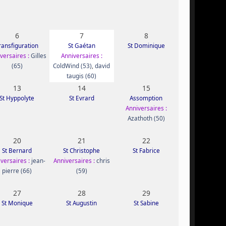
6
7
8
ransfiguration
St Gaétan
St Dominique
versaires :
Gilles
Anniversaires :
(65)
ColdWind (53)
,
david
taugis (60)
13
14
15
St Hyppolyte
St Evrard
Assomption
Anniversaires :
Azathoth (50)
20
21
22
St Bernard
St Christophe
St Fabrice
versaires :
jean-
Anniversaires :
chris
pierre (66)
(59)
27
28
29
St Monique
St Augustin
St Sabine