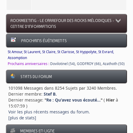
ROCKMEETING - LE CARREFOUR DES ROCKS MÉLODIQUES -
CENTRE D'INFORMATIONS
PROCHAINS ÉVÉNEMENTS
St Amour, St Laurent, St Claire, St Clarisse, St Hyppolyte, St Evrard,
Assomption
Prochains anniversaires :
Dovilotinel (54)
,
GODFROY (66)
,
Azathoth (50)
STATS DU FORUM
101098 Messages dans 8254 Sujets par 3240 Membres.
Dernier membre:
Stef B.
Dernier message:
"
Re : Qu'avez vous écouté...
"
(
Hier
à
15:07:59 )
Voir les plus récents messages du forum.
[plus de stats]
MEMBRES EN LIGNE