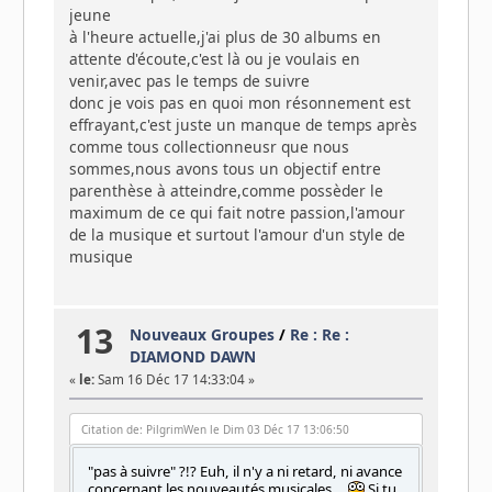
jeune
à l'heure actuelle,j'ai plus de 30 albums en
attente d'écoute,c'est là ou je voulais en
venir,avec pas le temps de suivre
donc je vois pas en quoi mon résonnement est
effrayant,c'est juste un manque de temps après
comme tous collectionneusr que nous
sommes,nous avons tous un objectif entre
parenthèse à atteindre,comme possèder le
maximum de ce qui fait notre passion,l'amour
de la musique et surtout l'amour d'un style de
musique
13
Nouveaux Groupes
/
Re : Re :
DIAMOND DAWN
«
le:
Sam 16 Déc 17 14:33:04 »
Citation de: PilgrimWen le Dim 03 Déc 17 13:06:50
"pas à suivre" ?!? Euh, il n'y a ni retard, ni avance
concernant les nouveautés musicales...
Si tu