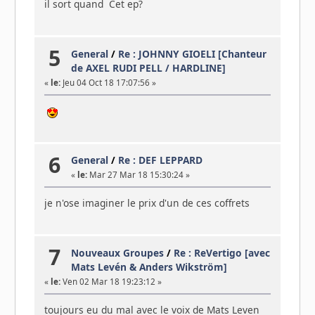
il sort quand Cet ep?
5
General
/
Re : JOHNNY GIOELI [Chanteur
de AXEL RUDI PELL / HARDLINE]
«
le:
Jeu 04 Oct 18 17:07:56 »
6
General
/
Re : DEF LEPPARD
«
le:
Mar 27 Mar 18 15:30:24 »
je n'ose imaginer le prix d'un de ces coffrets
7
Nouveaux Groupes
/
Re : ReVertigo [avec
Mats Levén & Anders Wikström]
«
le:
Ven 02 Mar 18 19:23:12 »
toujours eu du mal avec le voix de Mats Leven