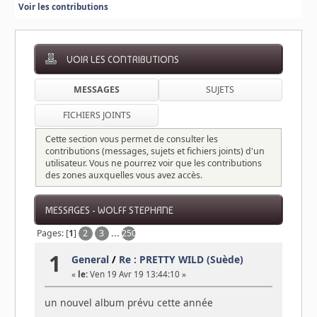
Voir les contributions
VOIR LES CONTRIBUTIONS
MESSAGES
SUJETS
FICHIERS JOINTS
Cette section vous permet de consulter les
contributions (messages, sujets et fichiers joints) d'un
utilisateur. Vous ne pourrez voir que les contributions
des zones auxquelles vous avez accès.
MESSAGES - WOLFF STEPHANE
Pages: [
1
]
2
3
...
250
1
General
/
Re : PRETTY WILD (Suède)
«
le:
Ven 19 Avr 19 13:44:10 »
un nouvel album prévu cette année