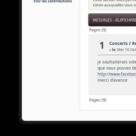
Voir les contributions
zones auxquelles vous a
MESSAGES - BLANCHAR
Pages: [
1
]
1
Concerts
/
Re
«
le:
Mer 10 Oct 
je souhaiterais vo
que vous pouvez dec
http://www.facebo
merci d'avance
Pages: [
1
]