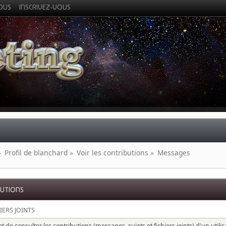
VOUS
INSCRIVEZ-VOUS
»
Profil de blanchard
»
Voir les contributions
»
Messages
BUTIONS
IERS JOINTS
 de consulter les contributions (messages, sujets et fichiers joints) d'un utili