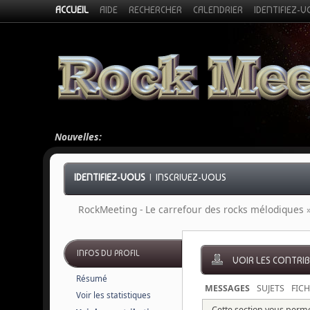
ACCUEIL
AIDE
RECHERCHER
CALENDRIER
IDENTIFIEZ-
Nouvelles:
IDENTIFIEZ-VOUS
|
INSCRIVEZ-VOUS
RockMeeting - Le carrefour des rocks mélodiques
INFOS DU PROFIL
VOIR LES CONTRI
Résumé
MESSAGES
SUJETS
FICH
Voir les statistiques
Cette section vous permet