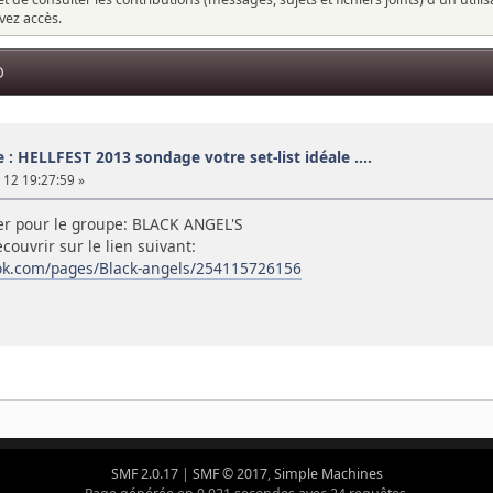
vez accès.
D
 : HELLFEST 2013 sondage votre set-list idéale ....
12 19:27:59 »
ter pour le groupe: BLACK ANGEL'S
ouvrir sur le lien suivant:
ok.com/pages/Black-angels/254115726156
SMF 2.0.17
|
SMF © 2017
,
Simple Machines