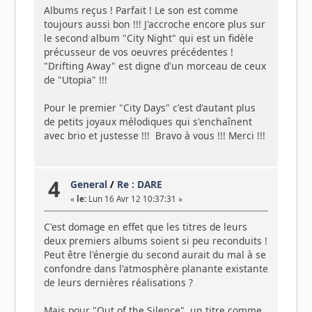
Albums reçus ! Parfait ! Le son est comme
toujours aussi bon !!! J'accroche encore plus sur
le second album "City Night" qui est un fidèle
précusseur de vos oeuvres précédentes !
"Drifting Away" est digne d'un morceau de ceux
de "Utopia" !!!
Pour le premier "City Days" c'est d'autant plus
de petits joyaux mélodiques qui s'enchaînent
avec brio et justesse !!! Bravo à vous !!! Merci !!!
4
General
/
Re : DARE
«
le:
Lun 16 Avr 12 10:37:31 »
C'est domage en effet que les titres de leurs
deux premiers albums soient si peu reconduits !
Peut être l'énergie du second aurait du mal à se
confondre dans l'atmosphère planante existante
de leurs dernières réalisations ?
Mais pour "Out of the Silence", un titre comme