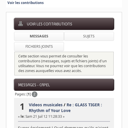
Voir les contributions
VOIR LES CONTRIBUTIONS
MESSAGES
SUJETS
FICHIERS JOINTS
Cette section vous permet de consulter les
contributions (messages, sujets et fichiers joints) d'un
utilisateur. Vous ne pourrez voir que les contributions
des zones auxquelles vous avez accès.
MESSAGES - CAPEL
Pages: [
1
]
2
1
Videos musicales
/
Re : GLASS TIGER :
Rhythm of Your Love
«
le:
Sam 21 Juil 12 11:28:33 »
Super également ! Quel dommage qu'ils n'aient