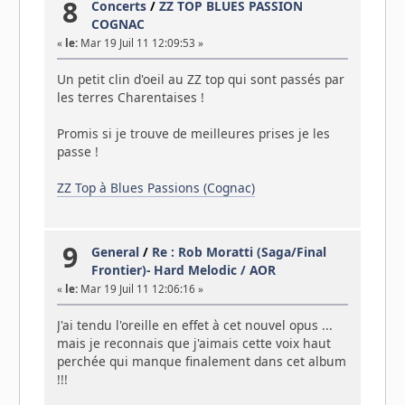
8
Concerts
/
ZZ TOP BLUES PASSION
COGNAC
«
le:
Mar 19 Juil 11 12:09:53 »
Un petit clin d'oeil au ZZ top qui sont passés par
les terres Charentaises !
Promis si je trouve de meilleures prises je les
passe !
ZZ Top à Blues Passions (Cognac)
9
General
/
Re : Rob Moratti (Saga/Final
Frontier)- Hard Melodic / AOR
«
le:
Mar 19 Juil 11 12:06:16 »
J'ai tendu l'oreille en effet à cet nouvel opus ...
mais je reconnais que j'aimais cette voix haut
perchée qui manque finalement dans cet album
!!!