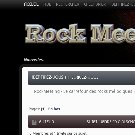
ACCUEIL
AIDE
RECHERCHER
CALENDRIER
IDENTIFIEZ-
Nouvelles:
IDENTIFIEZ-VOUS
|
INSCRIVEZ-VOUS
RockMeeting - Le carrefour des rocks mélodiques
Pages: [
1
]
En bas
AUTEUR
SUJET: VENDS CD GIRLSCHO
0 Membres et 1 Invité sur ce sujet