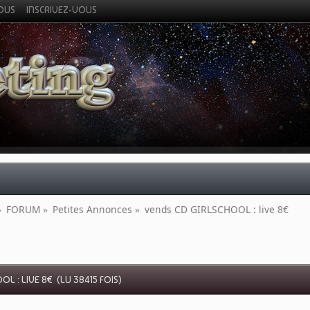
VOUS
INSCRIVEZ-VOUS
»
FORUM
»
Petites Annonces
»
vends CD GIRLSCHOOL : live 8€
OL : LIVE 8€ (LU 38415 FOIS)