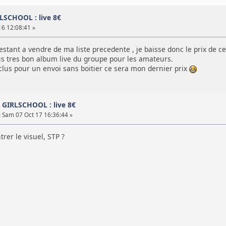
LSCHOOL : live 8€
16 12:08:41 »
restant a vendre de ma liste precedente , je baisse donc le prix de ce
us tres bon album live du groupe pour les amateurs.
nclus pour un envoi sans boitier ce sera mon dernier prix
D GIRLSCHOOL : live 8€
:
Sam 07 Oct 17 16:36:44 »
er le visuel, STP ?