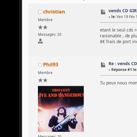
vends CD GIR
christian
«
le:
Ven 19 Fév 
Membre
etant le seul cds 
Messages: 20
raisonable , de pl
8€ frais de port i
Re : vends C
Phil93
«
Réponse #1 le
Membre
Tu peux nous montr
Messages: 20