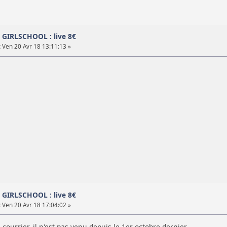
D GIRLSCHOOL : live 8€
:
Ven 20 Avr 18 13:11:13 »
D GIRLSCHOOL : live 8€
:
Ven 20 Avr 18 17:04:02 »
 courrier, il n'est pas venu depuis le 1er octobre dernier ...