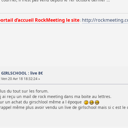
portail d’accueil RockMeeting le site
http://rockmeeting.
:
D GIRLSCHOOL : live 8€
:
Ven 20 Avr 18 18:32:24 »
plus du tout sur les forum.
 j ai reçu un mail de rock meeting dans ma boite au lettres.
our un achat du girschlool même a l époque
rappel même plus avoir vendu un live de girlschool mais si c est le c