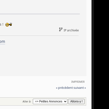
as !
IP archivée
com
IMPRIMER
« précédent
suivant »
Aller à: