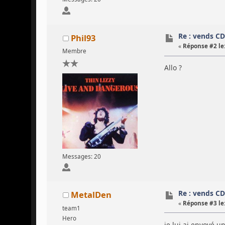
Re : vends C
Phil93
«
Réponse #2 le
Membre
Allo ?
Messages: 20
Re : vends C
MetalDen
«
Réponse #3 le
team1
Hero
je lui ai envoyé un