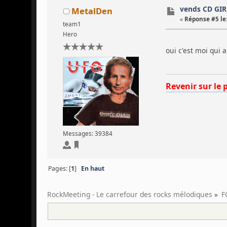
vends CD GIR
MetalDen
«
Réponse #5 le
team1
Hero
oui c'est moi qui 
Revenir sur le 
Messages: 39384
Pages: [
1
]
En haut
RockMeeting - Le carrefour des rocks mélodiques
»
F