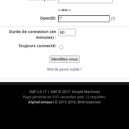
—ou—
OpenID:
(?)
Durée de connexion (en
minutes) :
Toujours connecté:
Mot de passe oublié ?
SMF 2.0.17
|
SMF © 2017
,
Simple Machines
Page générée en 0.01 secondes avec 12 requêtes.
AlphaCentauri
© 2015-2016, BHKristiansen