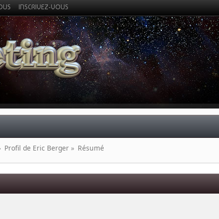
VOUS
INSCRIVEZ-VOUS
»
Profil de Eric Berger
»
Résumé