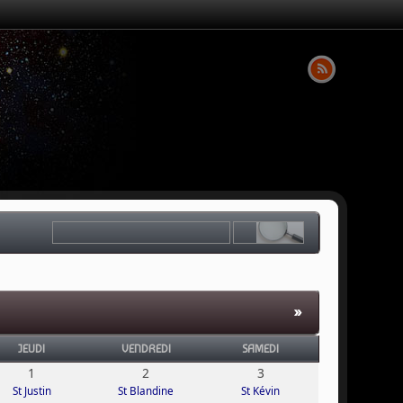
»
JEUDI
VENDREDI
SAMEDI
1
2
3
St Justin
St Blandine
St Kévin