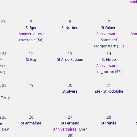
Anni
5
6
7
 23
St Igor
St Norbert
St Gilbert
e
Anniversaires :
Anniversaires :
Ann
coverdale (56)
Sammael
Morgenstern (35)
12
13
14
e 24
St Guy
St A. de Padoue
St Elisée
é
Anniversaires :
s :
luc_aorfan (53)
(47)
19
20
21
e 25
St Silvère
Eté - St Rodolphe
e
:
Terry
26
27
28
e 26
St Anthelme
St Fernand
St Irénée
re
Anniversaires :
Ever
:
DkP
(39)