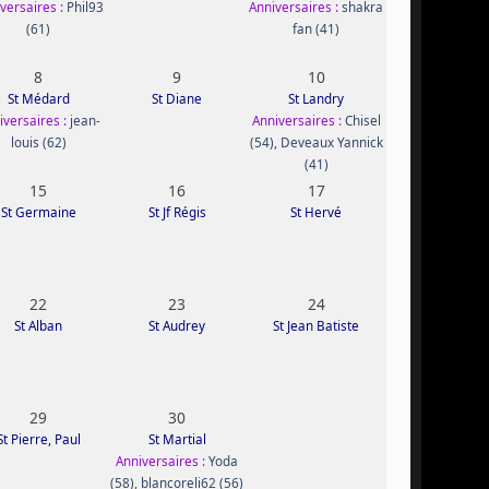
versaires :
Phil93
Anniversaires :
shakra
(61)
fan (41)
8
9
10
St Médard
St Diane
St Landry
iversaires :
jean-
Anniversaires :
Chisel
louis (62)
(54)
,
Deveaux Yannick
(41)
15
16
17
St Germaine
St Jf Régis
St Hervé
22
23
24
St Alban
St Audrey
St Jean Batiste
29
30
St Pierre, Paul
St Martial
Anniversaires :
Yoda
(58)
,
blancoreli62 (56)