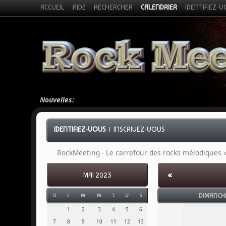
ACCUEIL
AIDE
RECHERCHER
CALENDRIER
IDENTIFIEZ-
Nouvelles:
IDENTIFIEZ-VOUS
|
INSCRIVEZ-VOUS
RockMeeting - Le carrefour des rocks mélodiques
«
MAI 2023
DIMANCH
D
L
M
M
J
V
S
1
2
3
4
5
6
7
8
9
10
11
12
13