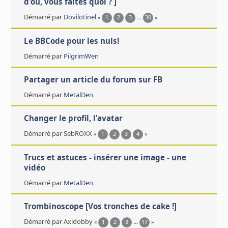
d'où, vous faites quoi ? ]
Démarré par
Dovilotinel
«
1
2
3
...
30
»
Le BBCode pour les nuls!
Démarré par
PilgrimWen
Partager un article du forum sur FB
Démarré par
MetalDen
Changer le profil, l'avatar
Démarré par SebROXX
«
1
2
3
4
»
Trucs et astuces - insérer une image - une
vidéo
Démarré par
MetalDen
Trombinoscope [Vos tronches de cake !]
Démarré par Axldobby
«
1
2
3
...
17
»