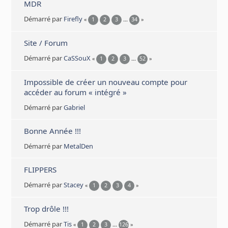
MDR
Démarré par
Firefly
«
1
2
3
...
34
»
Site / Forum
Démarré par
CaSSouX
«
1
2
3
...
52
»
Impossible de créer un nouveau compte pour
accéder au forum « intégré »
Démarré par
Gabriel
Bonne Année !!!
Démarré par
MetalDen
FLIPPERS
Démarré par
Stacey
«
1
2
3
4
»
Trop drôle !!!
Démarré par
Tis
«
1
2
3
...
126
»