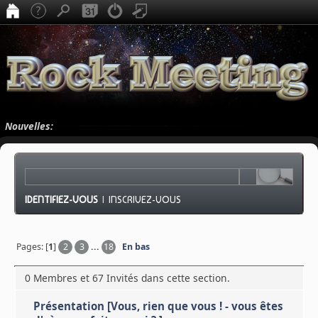
Nouvelles:
IDENTIFIEZ-VOUS
|
INSCRIVEZ-VOUS
Pages: [
1
]
2
3
...
18
En bas
0 Membres et 67 Invités dans cette section.
Présentation [Vous, rien que vous ! - vous êtes