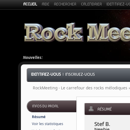
ACCUEIL
AIDE
RECHERCHER
CALENDRIER
IDENTIFIEZ-
Nouvelles:
IDENTIFIEZ-VOUS
|
INSCRIVEZ-VOUS
RockMeeting - Le carrefour des rocks mélodiques
INFOS DU PROFIL
RÉSUMÉ
Résumé
Stef B. 
Voir les statistiques
Newbie