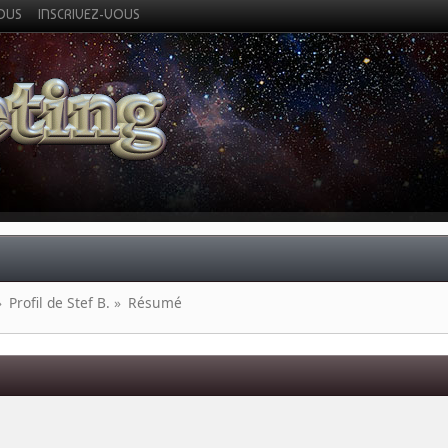
VOUS
INSCRIVEZ-VOUS
»
Profil de Stef B.
»
Résumé