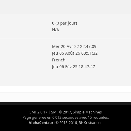
0 (0 par jour)
N/A
Mer 20 Avr 22 22:47:09
Jeu 06 Août 26 03:51:32
French
Jeu 06 Fév 25 18:47:47
SMF 2.0.17
|
SMF © 2017
,
Simple Machines
Page générée en 0.012 secondes avec 15 requêtes.
AlphaCentauri
© 2015-2016, BHKristiansen