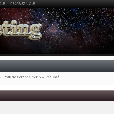
VOUS
INSCRIVEZ-VOUS
»
Profil de florence75015
»
Résumé
 