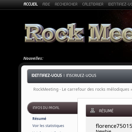
ACCUEIL
AIDE
RECHERCHER
CALENDRIER
IDENTIFIEZ-
Nouvelles:
IDENTIFIEZ-VOUS
|
INSCRIVEZ-VOUS
RockMeeting - Le carrefour des rocks mélodiques
INFOS DU PROFIL
RÉSUMÉ
Résumé
florence75015
Voir les statistiques
Newbie