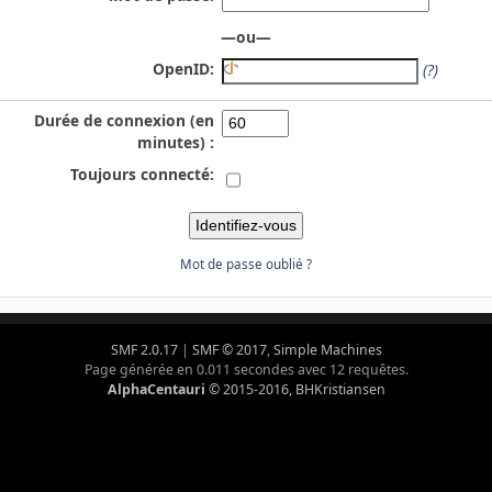
—ou—
OpenID:
(?)
Durée de connexion (en
minutes) :
Toujours connecté:
Mot de passe oublié ?
SMF 2.0.17
|
SMF © 2017
,
Simple Machines
Page générée en 0.011 secondes avec 12 requêtes.
AlphaCentauri
© 2015-2016, BHKristiansen