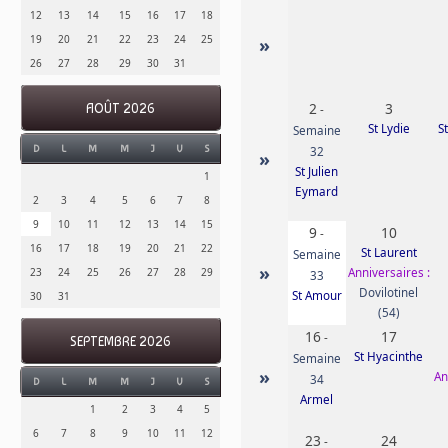
12
13
14
15
16
17
18
19
20
21
22
23
24
25
»
26
27
28
29
30
31
2
3
AOÛT 2026
-
St Lydie
S
Semaine
D
L
M
M
J
V
S
32
»
St Julien
1
Eymard
2
3
4
5
6
7
8
9
10
11
12
13
14
15
9
10
-
16
17
18
19
20
21
22
St Laurent
Semaine
»
Anniversaires :
23
24
25
26
27
28
29
33
Dovilotinel
St Amour
30
31
(54)
16
17
-
SEPTEMBRE 2026
St Hyacinthe
Semaine
»
An
34
D
L
M
M
J
V
S
Armel
1
2
3
4
5
6
7
8
9
10
11
12
23
24
-