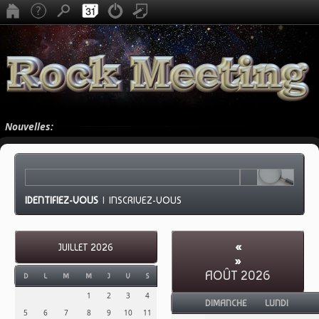
Nouvelles:
IDENTIFIEZ-VOUS
|
INSCRIVEZ-VOUS
«
JUILLET 2026
»
AOÛT 2026
D
L
M
M
J
V
S
1
2
3
4
DIMANCHE
LUNDI
5
6
7
8
9
10
11