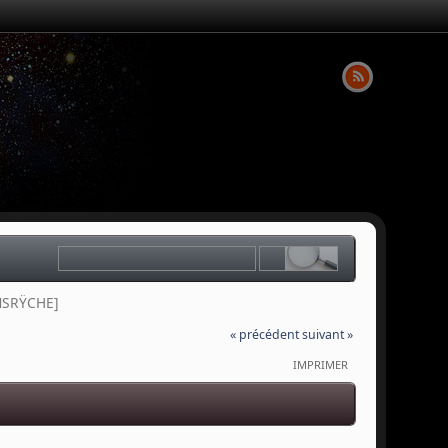
NSRŸCHE]
« précédent
suivant »
IMPRIMER