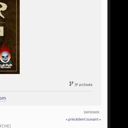
IP archivée
com
IMPRIMER
« précédent
suivant »
ŸCHE]