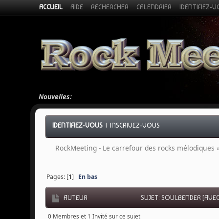
ACCUEIL
AIDE
RECHERCHER
CALENDRIER
IDENTIFIEZ-
Nouvelles:
IDENTIFIEZ-VOUS
|
INSCRIVEZ-VOUS
RockMeeting - Le carrefour des rocks mélodiques
Pages: [
1
]
En bas
AUTEUR
SUJET: SOULBENDER [AVEC
0 Membres et 1 Invité sur ce sujet