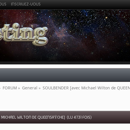
VOUS
INSCRIVEZ-VOUS
»
FORUM
»
General
»
SOULBENDER [avec Michael Wilton de QUEE
 MICHAEL WILTON DE QUEENSRŸCHE] (LU 4731 FOIS)