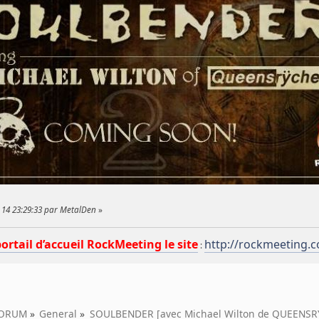
 14 23:29:33 par MetalDen
»
portail d’accueil RockMeeting le site
http://rockmeeting.
:
ORUM
»
General
»
SOULBENDER [avec Michael Wilton de QUEENSR