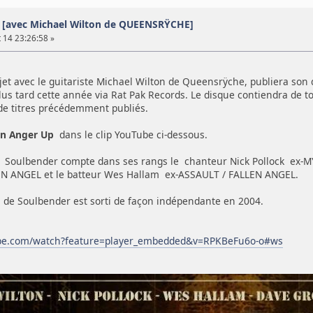
[avec Michael Wilton de QUEENSRŸCHE]
 14 23:26:58 »
ojet avec le guitariste Michael Wilton de Queensrÿche, publiera so
plus tard cette année via Rat Pak Records. Le disque contiendra de 
de titres précédemment publiés.
rn Anger Up
dans le clip YouTube ci-dessous.
, Soulbender compte dans ses rangs le chanteur Nick Pollock ex-M
EN ANGEL et le batteur Wes Hallam ex-ASSAULT / FALLEN ANGEL.
de Soulbender est sorti de façon indépendante en 2004.
ube.com/watch?feature=player_embedded&v=RPKBeFu6o-o#ws