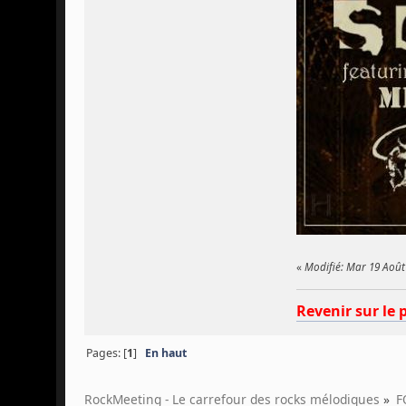
«
Modifié: Mar 19 Août
Revenir sur le 
Pages: [
1
]
En haut
RockMeeting - Le carrefour des rocks mélodiques
»
F