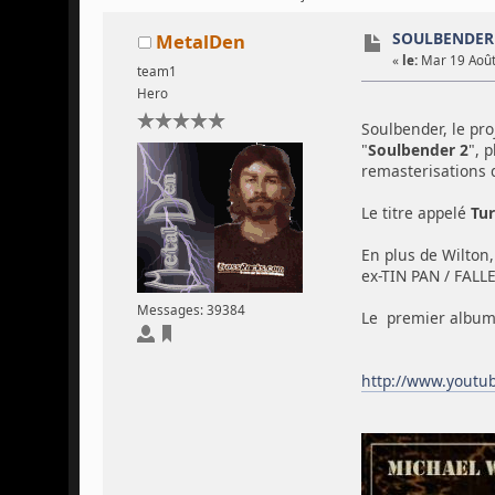
SOULBENDER 
MetalDen
«
le:
Mar 19 Août
team1
Hero
Soulbender, le pr
"
Soulbender 2
", 
remasterisations 
Le titre appelé
Tu
En plus de Wilton
ex-TIN PAN / FALL
Messages: 39384
Le premier album 
http://www.yout