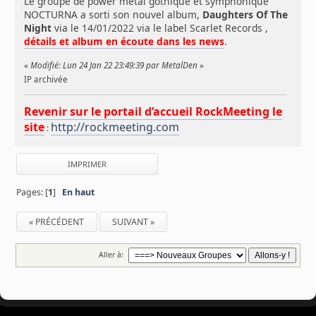
Le groupe de power metal gothique et symphonique
NOCTURNA a sorti son nouvel album,
Daughters Of The
Night
via le 14/01/2022 via le label Scarlet Records ,
détails et album en écoute dans les news
.
«
Modifié: Lun 24 Jan 22 23:49:39 par MetalDen
»
IP archivée
Revenir sur le portail d’accueil RockMeeting le
site
http://rockmeeting.com
:
IMPRIMER
Pages: [
1
]
En haut
« PRÉCÉDENT
SUIVANT »
Aller à: