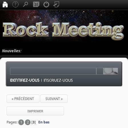
Nouvelles:
IDENTIFIEZ-VOUS
|
INSCRIVEZ-VOUS
« PRÉCÉDENT
SUIVANT »
IMPRIMER
Pages:
1
2
[
3
]
En bas