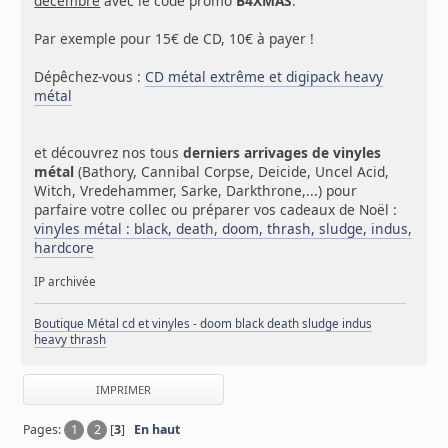
décembre
avec le code promo
B4XMAS
.
Par exemple pour 15€ de CD, 10€ à payer !
Dépêchez-vous :
CD métal extrême et digipack heavy
métal
et découvrez nos tous
derniers arrivages de vinyles
métal
(Bathory, Cannibal Corpse, Deicide, Uncel Acid,
Witch, Vredehammer, Sarke, Darkthrone,...) pour
parfaire votre collec ou préparer vos cadeaux de Noël :
vinyles métal : black, death, doom, thrash, sludge, indus,
hardcore
IP archivée
Boutique Métal cd et vinyles - doom black death sludge indus
heavy thrash
IMPRIMER
Pages:
1
2
[
3
]
En haut