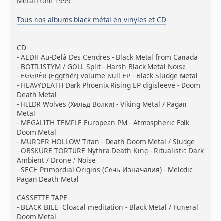
Metal from 1999
Tous nos albums black métal en vinyles et CD
CD
- AEDH Au-Delà Des Cendres - Black Metal from Canada
- BOTILISTYM / GÖLL Split - Harsh Black Metal Noise
- EGGÞÉR (Eggthér) Volume Null EP - Black Sludge Metal
- HEAVYDEATH Dark Phoenix Rising EP digisleeve - Doom
Death Metal
- HILDR Wolves (Хильд Волки) - Viking Metal / Pagan
Metal
- MEGALITH TEMPLE European PM - Atmospheric Folk
Doom Metal
- MURDER HOLLOW Titan - Death Doom Metal / Sludge
- OBSKURE TORTURE Nythra Death King - Ritualistic Dark
Ambient / Drone / Noise
- SECH Primordial Origins (Сечь Изначалия) - Melodic
Pagan Death Metal
CASSETTE TAPE
- BLACK BILE Cloacal meditation - Black Metal / Funeral
Doom Metal