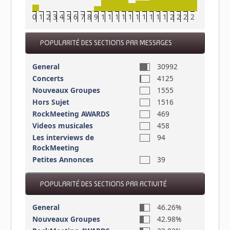
0
1
2
3
4
5
6
7
8
9
10
11
12
13
14
15
16
17
18
19
20
21
22
23
POPULARITÉ DES SECTIONS PAR MESSAGES
General
30992
Concerts
4125
Nouveaux Groupes
1555
Hors Sujet
1516
RockMeeting AWARDS
469
Videos musicales
458
Les interviews de
94
RockMeeting
Petites Annonces
39
POPULARITÉ DES SECTIONS PAR ACTIVITÉ
General
46.26%
Nouveaux Groupes
42.98%