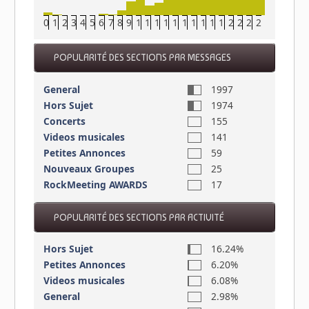
0
1
2
3
4
5
6
7
8
9
10
11
12
13
14
15
16
17
18
19
20
21
22
23
POPULARITÉ DES SECTIONS PAR MESSAGES
General
1997
Hors Sujet
1974
Concerts
155
Videos musicales
141
Petites Annonces
59
Nouveaux Groupes
25
RockMeeting AWARDS
17
POPULARITÉ DES SECTIONS PAR ACTIVITÉ
Hors Sujet
16.24%
Petites Annonces
6.20%
Videos musicales
6.08%
General
2.98%