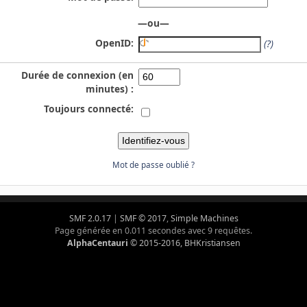
—ou—
OpenID:
(?)
Durée de connexion (en
minutes) :
Toujours connecté:
Mot de passe oublié ?
SMF 2.0.17
|
SMF © 2017
,
Simple Machines
Page générée en 0.011 secondes avec 9 requêtes.
AlphaCentauri
© 2015-2016, BHKristiansen