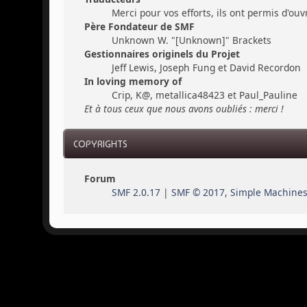
Merci pour vos efforts, ils ont permis d'ou
Père Fondateur de SMF
Unknown W. "[Unknown]" Brackets
Gestionnaires originels du Projet
Jeff Lewis, Joseph Fung et David Recordon
In loving memory of
Crip, K@, metallica48423 et Paul_Pauline
Et à tous ceux que nous avons oubliés : merci !
COPYRIGHTS
Forum
SMF 2.0.17
|
SMF © 2017
,
Simple Machine