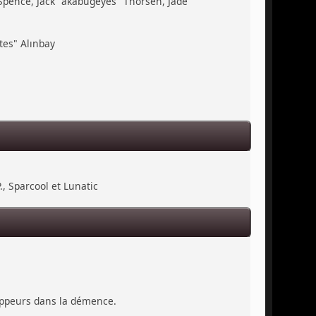
 Spence, Jack "akabugeyes" Thorsen, Jade
tes" Alınbay
., Sparcool et Lunatic
loppeurs dans la démence.