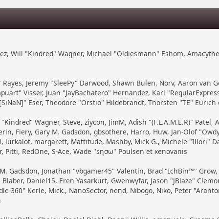
zález, Will "Kindred" Wagner, Michael "Oldiesmann" Eshom, Amacythe
7" Rayes, Jeremy "SleePy" Darwood, Shawn Bulen, Norv, Aaron van Ge
puart" Visser, Juan "JayBachatero" Hernandez, Karl "RegularExpre
SiNaN]" Eser, Theodore "Orstio" Hildebrandt, Thorsten "TE" Eurich 
 "Kindred" Wagner, Steve, ziycon, JimM, Adish "(F.L.A.M.E.R)" Patel, 
in, Fiery, Gary M. Gadsdon, gbsothere, Harro, Huw, Jan-Olof "Owdy"
, lurkalot, margarett, Mattitude, Mashby, Mick G., Michele "Illori" Da
, Pitti, RedOne, S-Ace, Wade "sησω" Poulsen et xenovanis
 M. Gadsdon, Jonathan "vbgamer45" Valentin, Brad "IchBin™" Grow
Blaber, Daniel15, Eren Yasarkurt, Gwenwyfar, Jason "JBlaze" Clemons,
360" Kerle, Mick., NanoSector, nend, Nibogo, Niko, Peter "Arantor"
h