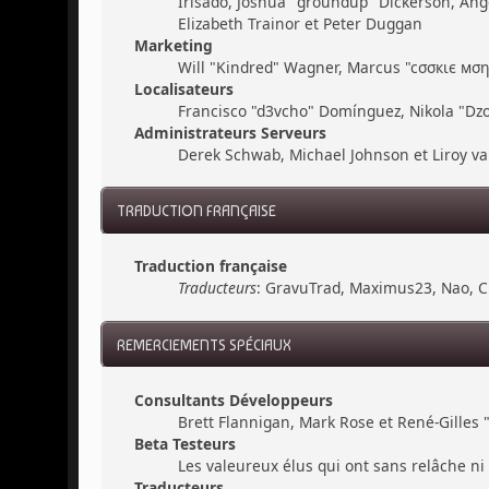
Irisado, Joshua "groundup" Dickerson, Ang
Elizabeth Trainor et Peter Duggan
Marketing
Will "Kindred" Wagner, Marcus "cσσкιє мσηѕ
Localisateurs
Francisco "d3vcho" Domínguez, Nikola "Dzo
Administrateurs Serveurs
Derek Schwab, Michael Johnson et Liroy v
TRADUCTION FRANÇAISE
Traduction française
Traducteurs
: GravuTrad, Maximus23, Nao, C
REMERCIEMENTS SPÉCIAUX
Consultants Développeurs
Brett Flannigan, Mark Rose et René-Gilles
Beta Testeurs
Les valeureux élus qui ont sans relâche ni 
Traducteurs