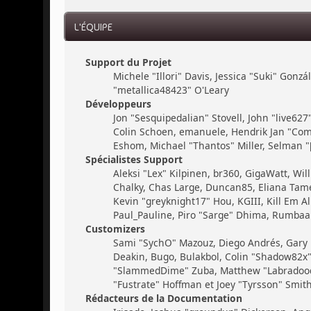
L'ÉQUIPE
Support du Projet
Michele "Illori" Davis, Jessica "Suki" Gon
"metallica48423" O'Leary
Développeurs
Jon "Sesquipedalian" Stovell, John "live62
Colin Schoen, emanuele, Hendrik Jan "Com
Eshom, Michael "Thantos" Miller, Selman "[
Spécialistes Support
Aleksi "Lex" Kilpinen, br360, GigaWatt, Will
Chalky, Chas Large, Duncan85, Eliana Tamer
Kevin "greyknight17" Hou, KGIII, Kill Em All
Paul_Pauline, Piro "Sarge" Dhima, Rumbaar
Customizers
Sami "SychO" Mazouz, Diego Andrés, Gary
Deakin, Bugo, Bulakbol, Colin "Shadow82x" 
"SlammedDime" Zuba, Matthew "Labradoodle-
"Fustrate" Hoffman et Joey "Tyrsson" Smit
Rédacteurs de la Documentation