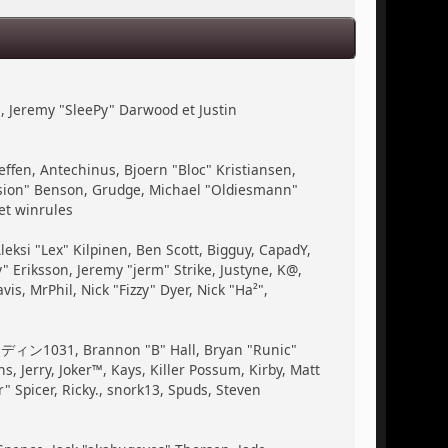
, Jeremy "SleePy" Darwood et Justin
ffen, Antechinus, Bjoern "Bloc" Kristiansen,
ssion" Benson, Grudge, Michael "Oldiesmann"
et winrules
Aleksi "Lex" Kilpinen, Ben Scott, Bigguy, CapadY,
 Eriksson, Jeremy "jerm" Strike, Justyne, K@,
vis, MrPhil, Nick "Fizzy" Dyer, Nick "Ha²",
, ディン1031, Brannon "B" Hall, Bryan "Runic"
 Jerry, Joker™, Kays, Killer Possum, Kirby, Matt
 Spicer, Ricky., snork13, Spuds, Steven