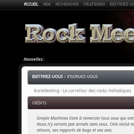
ACCUEIL
AIDE
RECHERCHER
CALENDRIER
IDENTIFIEZ-
Nouvelles:
IDENTIFIEZ-VOUS
|
INSCRIVEZ-VOUS
RockMeeting - Le carrefour des rocks mélodiques
CRÉDITS
Simple Machines tient à remercier tous ceux qui ont 
Nous n'y serions pas arrivés sans vous. Cela inclut no
retours, vos rapports de bugs et vos avis.