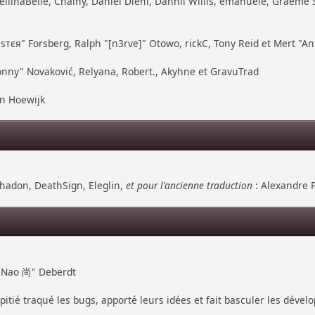
ellinaBelle, Chainy, Daniel Diehl, Dannii Willis, emanuele, Graeme
тєя" Forsberg, Ralph "[n3rve]" Otowo, rickC, Tony Reid et Mert "An
nny" Novaković, Relyana, Robert., Akyhne et GravuTrad
an Hoewijk
hadon, DeathSign, Eleglin,
et pour l'ancienne traduction
: Alexandre P
 "Nao 尚" Deberdt
pitié traqué les bugs, apporté leurs idées et fait basculer les déve