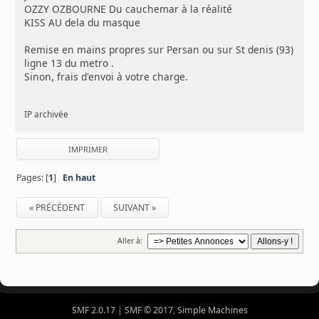
OZZY OZBOURNE Du cauchemar à la réalité
KISS AU dela du masque
Remise en mains propres sur Persan ou sur St denis (93)
ligne 13 du metro .
Sinon, frais d'envoi à votre charge.
IP archivée
IMPRIMER
Pages: [
1
]
En haut
« PRÉCÉDENT
SUIVANT »
Aller à:
SMF 2.0.17
|
SMF © 2017
,
Simple Machines