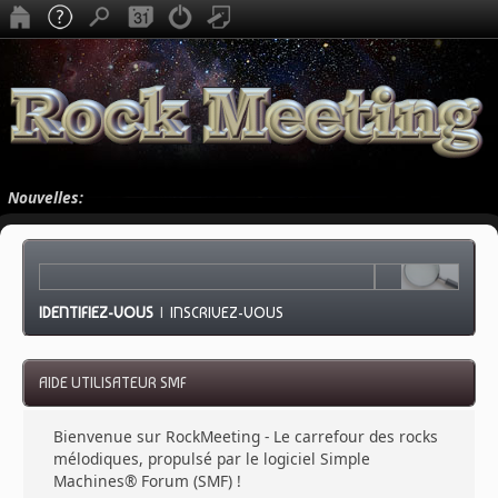
Nouvelles:
IDENTIFIEZ-VOUS
|
INSCRIVEZ-VOUS
AIDE UTILISATEUR SMF
Bienvenue sur RockMeeting - Le carrefour des rocks
mélodiques, propulsé par le logiciel Simple
Machines® Forum (SMF) !