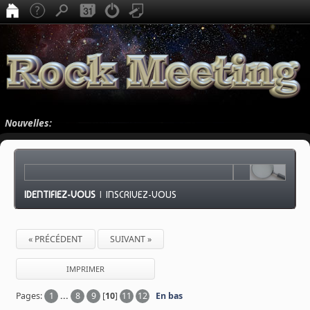
Nouvelles:
IDENTIFIEZ-VOUS
|
INSCRIVEZ-VOUS
« PRÉCÉDENT
SUIVANT »
IMPRIMER
Pages:
1
...
8
9
[
10
]
11
12
En bas