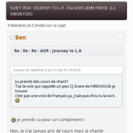
SUJET: AOR : JOURNEY TO L.A - ITW 2009 2EME PARTIE (LU
618128 FOIS)
0 Membres et 2 Invités sur ce sujet
Ben
Re : Re : Re : AOR : Journey to L.A
Citation de: SebROXX le Jeu 10 Sep 09 19:26:00
tu prends des cours de chant?
T'as la voix qui rappelle un peu CJ Snare de FIREHOUSE je
trouve
c'est pas une voix de Français ça, j'sais pas d'ou tu la sors
je prends ca pour un compliment !
Non, je n'ai jamais pris de cours mais je chante