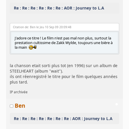
Re : Re : Re : Re : Re : Re : AOR : Journey to L.A
Citation de: Ben le Jeu 10 Sep 09 20:09:48
J'adore ce titre ! Le film n'est pas mal non plus, surtout la
prestation cultissime de Zakk Wylde, toujours une bière à
la main
la chanson etait sorti plus tot (en 1996) sur un album de
STEELHEART (album "wait").
ils ont réenregistré le titre pour le film quelques années
plus tard.
IP archivée
Ben
Re : Re : Re : Re : Re : Re : Re : AOR : Journey to L.A