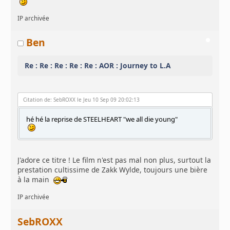
IP archivée
Ben
Re : Re : Re : Re : Re : AOR : Journey to L.A
Citation de: SebROXX le Jeu 10 Sep 09 20:02:13
hé hé la reprise de STEELHEART "we all die young"
J'adore ce titre ! Le film n'est pas mal non plus, surtout la
prestation cultissime de Zakk Wylde, toujours une bière
à la main
IP archivée
SebROXX