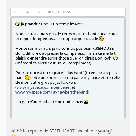
Citation de: Ben le Jeu 10 Sep 09 19:58:05
je prends ca pour un compliment !
Non, je n'ai jamais pris de cours mais je chante beaucoup
et depuis longtemps... je suppose que ca aide
Honte sur moi mais je ne connais pas bien FIREHOUSE
donc difficile d'apprécier la comparaison mais ca me fait
plaisir d'entendre autre chose que "on dirait Bon Jovi"
(même si ca aussi c'est un joli compliment)...
Pour ce qui est du registre "plus hard" (tu en parlais plus
haut
) jette une oreille sur ma page myspace et sur celle
de mon autre groupe Jayhawkers
(
www.myspace.com/benvenet
et
www.myspace.com/jayhawkerstheband
)
Un peu d'autopublicité ne nuit jamais
hé hé la reprise de STEELHEART "we all die young"