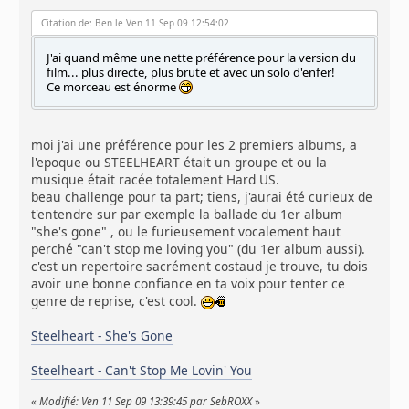
Citation de: Ben le Ven 11 Sep 09 12:54:02
J'ai quand même une nette préférence pour la version du
film... plus directe, plus brute et avec un solo d'enfer!
Ce morceau est énorme
moi j'ai une préférence pour les 2 premiers albums, a
l'epoque ou STEELHEART était un groupe et ou la
musique était racée totalement Hard US.
beau challenge pour ta part; tiens, j'aurai été curieux de
t'entendre sur par exemple la ballade du 1er album
"she's gone" , ou le furieusement vocalement haut
perché "can't stop me loving you" (du 1er album aussi).
c'est un repertoire sacrément costaud je trouve, tu dois
avoir une bonne confiance en ta voix pour tenter ce
genre de reprise, c'est cool.
Steelheart - She's Gone
Steelheart - Can't Stop Me Lovin' You
«
Modifié: Ven 11 Sep 09 13:39:45 par SebROXX
»