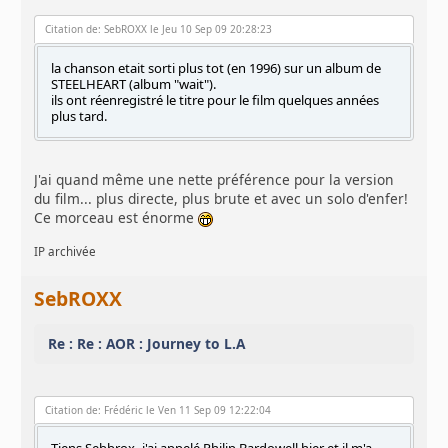
Citation de: SebROXX le Jeu 10 Sep 09 20:28:23
la chanson etait sorti plus tot (en 1996) sur un album de
STEELHEART (album "wait").
ils ont réenregistré le titre pour le film quelques années
plus tard.
J'ai quand même une nette préférence pour la version
du film... plus directe, plus brute et avec un solo d'enfer!
Ce morceau est énorme
IP archivée
SebROXX
Re : Re : AOR : Journey to L.A
Citation de: Frédéric le Ven 11 Sep 09 12:22:04
Tiens Sebbrox, j'ai appelé Philip Bardowell hier et il m'a