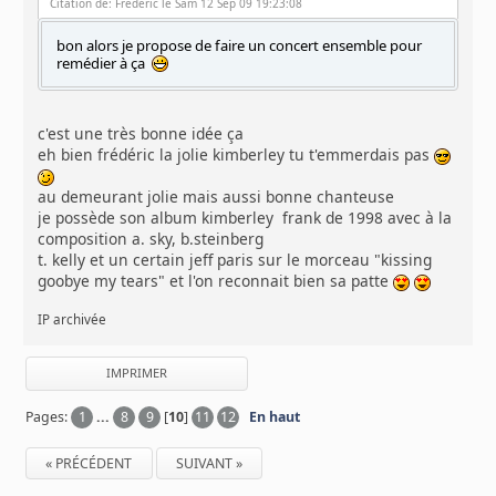
Citation de: Frédéric le Sam 12 Sep 09 19:23:08
bon alors je propose de faire un concert ensemble pour
remédier à ça
c'est une très bonne idée ça
eh bien frédéric la jolie kimberley tu t'emmerdais pas
au demeurant jolie mais aussi bonne chanteuse
je possède son album kimberley frank de 1998 avec à la
composition a. sky, b.steinberg
t. kelly et un certain jeff paris sur le morceau "kissing
goobye my tears" et l'on reconnait bien sa patte
IP archivée
IMPRIMER
Pages:
1
...
8
9
[
10
]
11
12
En haut
« PRÉCÉDENT
SUIVANT »