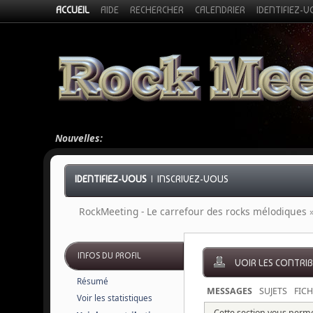
ACCUEIL
AIDE
RECHERCHER
CALENDRIER
IDENTIFIEZ-
Nouvelles:
IDENTIFIEZ-VOUS
|
INSCRIVEZ-VOUS
RockMeeting - Le carrefour des rocks mélodiques
INFOS DU PROFIL
VOIR LES CONTRI
Résumé
MESSAGES
SUJETS
FICH
Voir les statistiques
Cette section vous permet