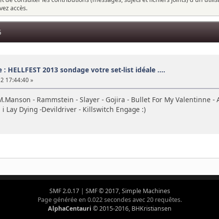
vez accès.
6
 : HELLFEST 2013 sondage votre set-list idéale ....
12 17:44:40 »
- M.Manson - Rammstein - Slayer - Gojira - Bullet For My Valentinne -
s i Lay Dying -Devildriver - Killswitch Engage :)
SMF 2.0.17
|
SMF © 2017
,
Simple Machines
Page générée en 0.022 secondes avec 20 requêtes.
AlphaCentauri
© 2015-2016, BHKristiansen