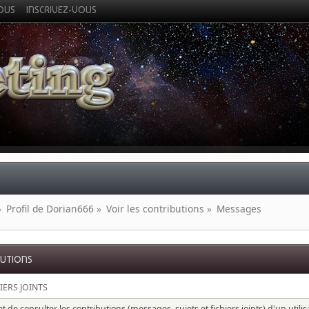
VOUS
INSCRIVEZ-VOUS
»
Profil de Dorian666
»
Voir les contributions
»
Messages
BUTIONS
IERS JOINTS
 de consulter les contributions (messages, sujets et fichiers joints) d'un utili