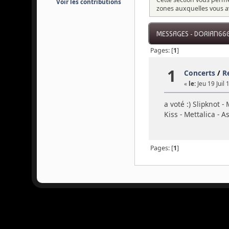
Voir les contributions
zones auxquelles vous a
MESSAGES - DORIAN66
Pages: [
1
]
1
Concerts
/
Re
«
le:
Jeu 19 Juil 
a voté :) Slipknot 
Kiss - Mettalica - A
Pages: [
1
]