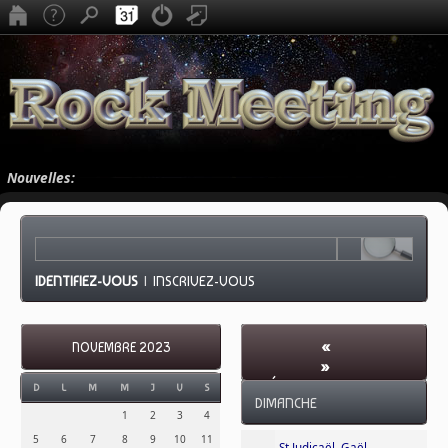
Nouvelles:
IDENTIFIEZ-VOUS
|
INSCRIVEZ-VOUS
«
NOVEMBRE 2023
»
DÉCEMBRE 2023
-
D
L
M
M
J
V
S
DIMANCHE
SEMAINE 52
1
2
3
4
5
6
7
8
9
10
11
St Judicaël, Gaël