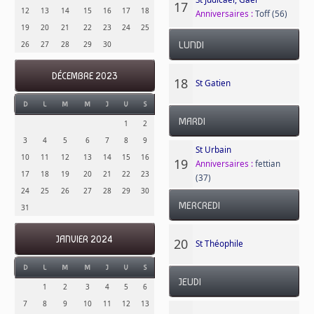
17
12
13
14
15
16
17
18
Anniversaires :
Toff (56)
19
20
21
22
23
24
25
26
27
28
29
30
LUNDI
DÉCEMBRE 2023
18
St Gatien
D
L
M
M
J
V
S
MARDI
1
2
3
4
5
6
7
8
9
St Urbain
10
11
12
13
14
15
16
19
Anniversaires :
fettian
17
18
19
20
21
22
23
(37)
24
25
26
27
28
29
30
MERCREDI
31
JANVIER 2024
20
St Théophile
D
L
M
M
J
V
S
JEUDI
1
2
3
4
5
6
7
8
9
10
11
12
13