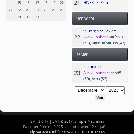
21
HIVER - St Pierre
14
15
16
17
18
19
20
21
22
23
24
25
26
27
28
29
30
31
VENDREDI
St Françoise Xavière
22
Anniversaires :
aorfreak
(51)
,
angel of sorrow (47)
SAMEDI
St Armand
23
Anniversaires :
chris95
(50)
,
Axou (52)
SMF 2.0.17
|
SMF © 2017
,
Simple Machines
Page générée en 0.025 secondes avec 12 requêtes.
AlphaCentauri
© 2015-2016, BHKristiansen