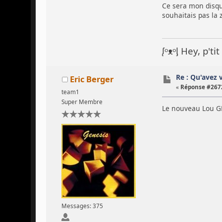
Ce sera mon disque
souhaitais pas la 
ᶘᵒᴥᵒᶅ Hey, p't
Re : Qu'avez 
Eric Berger
«
Réponse #2672
team1
Super Membre
Le nouveau Lou 
Messages: 375