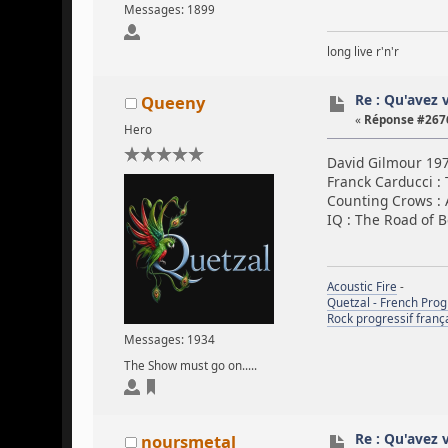
Messages: 1899
long live r'n'r
Re : Qu'avez 
Queeny
«
Réponse #2676
Hero
David Gilmour 1978
Franck Carducci :
Counting Crows : A
IQ : The Road of 
Acoustic Fire
-
Quetzal - French Pro
Rock progressif franç
Messages: 1934
The Show must go on.....
Re : Qu'avez 
noursmetal