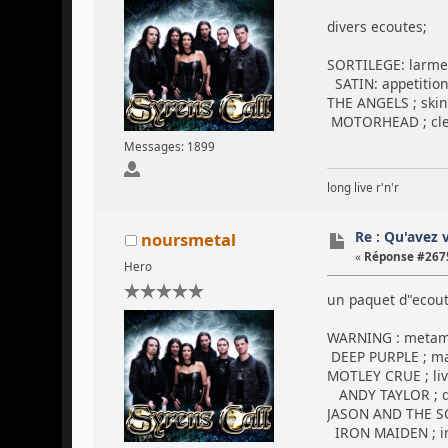
divers ecoutes;
SORTILEGE: larme
SATIN: appetitio
THE ANGELS ; ski
MOTORHEAD ; clea
Messages: 1899
long live r'n'r
Re : Qu'avez 
noursmetal
«
Réponse #2675
Hero
un paquet d"ecoute
WARNING : metam
DEEP PURPLE ; m
MOTLEY CRUE ; liv
ANDY TAYLOR ; d
JASON AND THE SC
IRON MAIDEN ; i