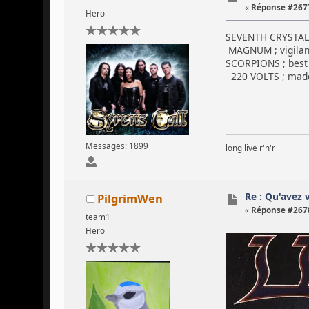
«
Réponse #2677
Hero
SEVENTH CRYSTAL 
MAGNUM ; vigilan
SCORPIONS ; best
220 VOLTS ; made
Messages: 1899
long live r'n'r
Re : Qu'avez 
PilgrimWen
«
Réponse #2678
team1
Hero