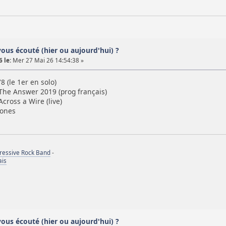
vous écouté (hier ou aujourd'hui) ?
 le:
Mer 27 Mai 26 14:54:38 »
 (le 1er en solo)
 The Answer 2019 (prog français)
cross a Wire (live)
Bones
gressive Rock Band
-
ais
vous écouté (hier ou aujourd'hui) ?