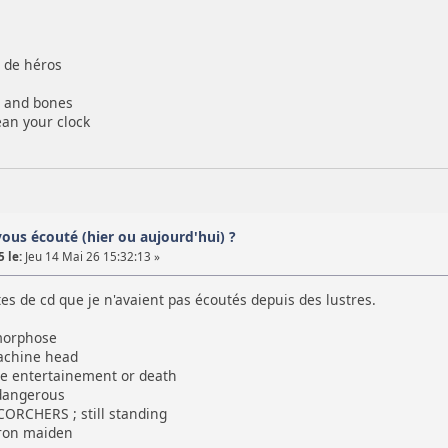
 de héros
n
n and bones
n your clock
vous écouté (hier ou aujourd'hui) ?
 le:
Jeu 14 Mai 26 15:32:13 »
s de cd que je n'avaient pas écoutés depuis des lustres.
orphose
achine head
e entertainement or death
angerous
ORCHERS ; still standing
ron maiden