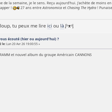
 de la semaine, je le sens. Reçu aujourd'hui. J'achète de moins en
zapper !
27 ans entre
Astronomica
et
Chasing The Hydra
! Punaise
it loup, tu peux me lire
ici
ou
là
ᶘᵒᴥᵒᶅ
vous écouté (hier ou aujourd'hui) ?
 le:
Lun 20 Avr 26 19:00:55 »
GRAMM et nouvel album du groupe Américain CANNONS