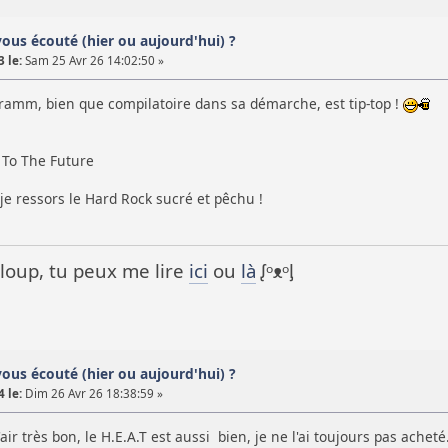
vous écouté (hier ou aujourd'hui) ?
 le:
Sam 25 Avr 26 14:02:50 »
amm, bien que compilatoire dans sa démarche, est tip-top !
 To The Future
c je ressors le Hard Rock sucré et pêchu !
it loup, tu peux me lire
ici
ou
là
ᶘᵒᴥᵒᶅ
vous écouté (hier ou aujourd'hui) ?
 le:
Dim 26 Avr 26 18:38:59 »
ir très bon, le H.E.A.T est aussi bien, je ne l'ai toujours pas acheté