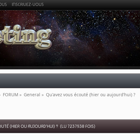
VOUS
INSCRIVEZ-VOUS
»
FORUM
»
General
»
Qu'avez vous écouté (hier ou aujourd'hui) ?
UTÉ (HIER OU AUJOURD'HUI) ? (LU 7237938 FOIS)