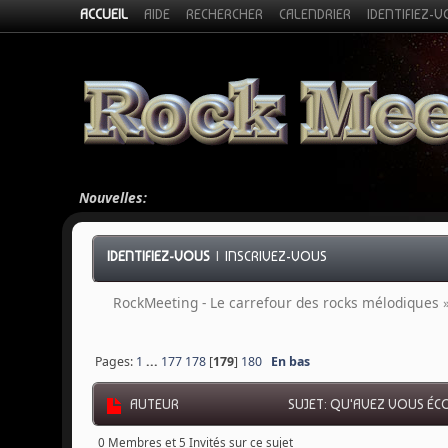
ACCUEIL
AIDE
RECHERCHER
CALENDRIER
IDENTIFIEZ-
Nouvelles:
IDENTIFIEZ-VOUS
|
INSCRIVEZ-VOUS
RockMeeting - Le carrefour des rocks mélodiques
Pages:
1
...
177
178
[
179
]
180
En bas
AUTEUR
SUJET: QU'AVEZ VOUS ÉCO
0 Membres et 5 Invités sur ce sujet