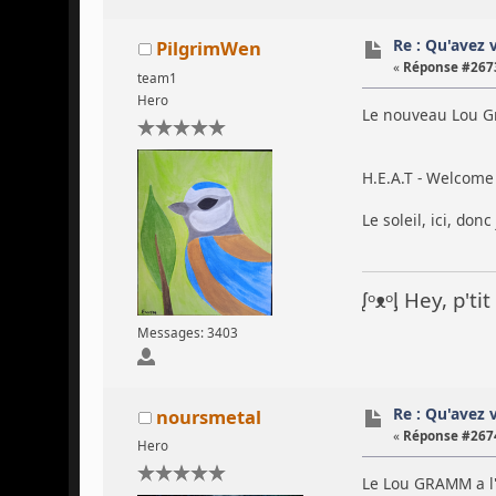
Re : Qu'avez 
PilgrimWen
«
Réponse #2673
team1
Hero
Le nouveau Lou Gr
H.E.A.T - Welcome
Le soleil, ici, don
ᶘᵒᴥᵒᶅ Hey, p't
Messages: 3403
Re : Qu'avez 
noursmetal
«
Réponse #2674
Hero
Le Lou GRAMM a l'a