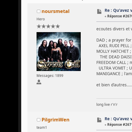
Re : Qu'avez 
noursmetal
«
Réponse #2670
Hero
ecoutes divers et 
DAD ; a prayer for
AXEL RUDI PELL ; 
MOLLY HATCHET ; 
THE DEAD DAISIE
FREEDOM CALL ; ma
ULTRA VOMIT ; UV 
MANIGANCE ; l'am
Messages: 1899
et bien d'autres.....
long live r'n'r
Re : Qu'avez 
PilgrimWen
«
Réponse #2671
team1