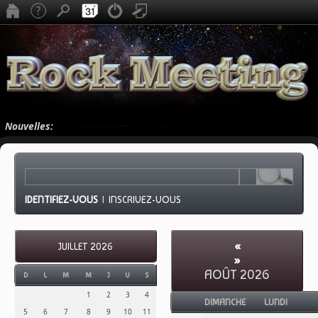
Nouvelles:
IDENTIFIEZ-VOUS
|
INSCRIVEZ-VOUS
«
JUILLET 2026
»
AOÛT 2026
D
L
M
M
J
V
S
1
2
3
4
DIMANCHE
LUNDI
5
6
7
8
9
10
11