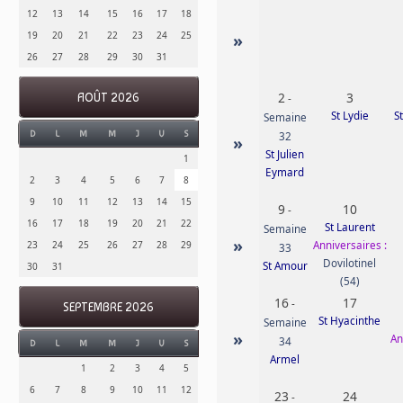
12
13
14
15
16
17
18
19
20
21
22
23
24
25
»
26
27
28
29
30
31
2
3
AOÛT 2026
-
St Lydie
S
Semaine
D
L
M
M
J
V
S
32
»
St Julien
1
Eymard
2
3
4
5
6
7
8
9
10
11
12
13
14
15
9
10
-
16
17
18
19
20
21
22
St Laurent
Semaine
»
Anniversaires :
23
24
25
26
27
28
29
33
Dovilotinel
St Amour
30
31
(54)
16
17
-
SEPTEMBRE 2026
St Hyacinthe
Semaine
»
An
34
D
L
M
M
J
V
S
Armel
1
2
3
4
5
6
7
8
9
10
11
12
23
24
-