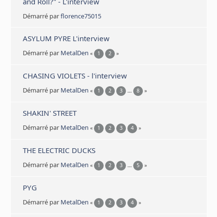
and Roll?" - L'interview
Démarré par
florence75015
ASYLUM PYRE L'interview
Démarré par
MetalDen
«
1
2
»
CHASING VIOLETS - l'interview
Démarré par
MetalDen
«
1
2
3
...
8
»
SHAKIN' STREET
Démarré par
MetalDen
«
1
2
3
4
»
THE ELECTRIC DUCKS
Démarré par
MetalDen
«
1
2
3
...
5
»
PYG
Démarré par
MetalDen
«
1
2
3
4
»