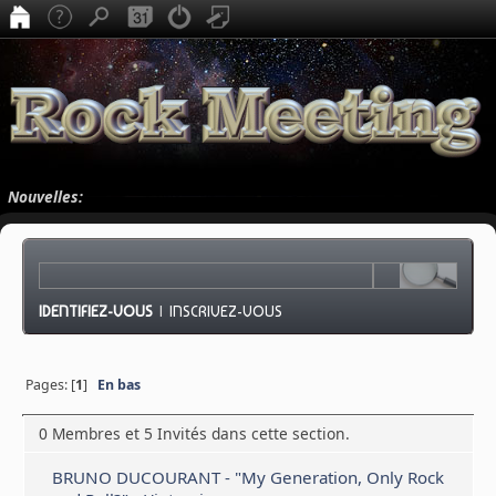
Nouvelles:
IDENTIFIEZ-VOUS
|
INSCRIVEZ-VOUS
Pages: [
1
]
En bas
0 Membres et 5 Invités dans cette section.
BRUNO DUCOURANT - "My Generation, Only Rock