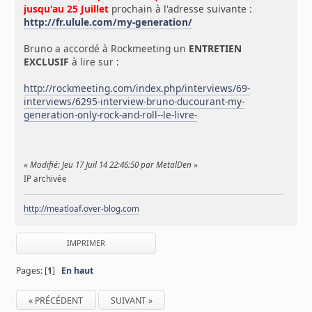
jusqu'au 25 Juillet
prochain à l'adresse suivante :
http://fr.ulule.com/my-generation/
Bruno a accordé à Rockmeeting un
ENTRETIEN
EXCLUSIF
à lire sur :
http://rockmeeting.com/index.php/interviews/69-
interviews/6295-interview-bruno-ducourant-my-
generation-only-rock-and-roll--le-livre-
«
Modifié: Jeu 17 Juil 14 22:46:50 par MetalDen
»
IP archivée
http://meatloaf.over-blog.com
IMPRIMER
Pages: [
1
]
En haut
« PRÉCÉDENT
SUIVANT »