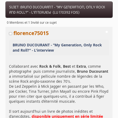
SUJET: BRUNO DUCOURANT - "MY GENERATION, ONLY ROCK
AND ROLL?" - L'INTERVIEW (LU 170392 FOIS)
0 Membres et 1 Invité sur ce sujet
florence75015
BRUNO DUCOURANT - "My Generation, Only Rock
and Roll?" - L'interview
Collaborant avec
Rock & Folk
,
Best
et
Extra
, comme
photographe puis comme journaliste,
Bruno Ducourant
a immortalisé sur pellicule nombre de légendes de la
scène Rock anglo-saxonne des 70's.
De Led Zeppelin à Mick Jagger en passant par les Who,
Joe Cocker, Tina Turner, John Mayall ou encore Pink Floyd
pour n'en citer que quelques-uns, il a contribué à figer
quelques instants d'éternité musicale.
Il sort aujourd'hui un livre de photos inédites et
d'anecdotes,
disponible uniquement en série limitée