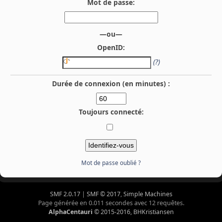
Mot de passe:
—ou—
OpenID:
(?)
Durée de connexion (en minutes) :
Toujours connecté:
Mot de passe oublié ?
SMF 2.0.17
|
SMF © 2017
,
Simple Machines
Page générée en 0.011 secondes avec 12 requêtes.
AlphaCentauri
© 2015-2016, BHKristiansen