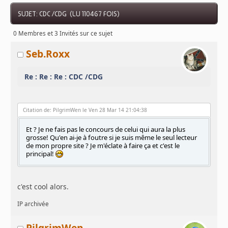
SUJET: CDC /CDG (LU 110467 FOIS)
0 Membres et 3 Invités sur ce sujet
Seb.Roxx
Re : Re : Re : CDC /CDG
Citation de: PilgrimWen le Ven 28 Mar 14 21:04:38
Et ? Je ne fais pas le concours de celui qui aura la plus
grosse! Qu'en ai-je à foutre si je suis même le seul lecteur
de mon propre site ? Je m'éclate à faire ça et c'est le
principal!
c'est cool alors.
IP archivée
PilgrimWen