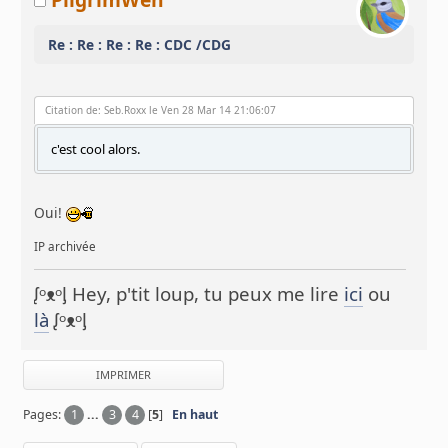
Re : Re : Re : Re : CDC /CDG
Citation de: Seb.Roxx le Ven 28 Mar 14 21:06:07
c'est cool alors.
Oui!
IP archivée
ᶘᵒᴥᵒᶅ Hey, p'tit loup, tu peux me lire
ici
ou
là
ᶘᵒᴥᵒᶅ
IMPRIMER
Pages:
1
...
3
4
[
5
]
En haut