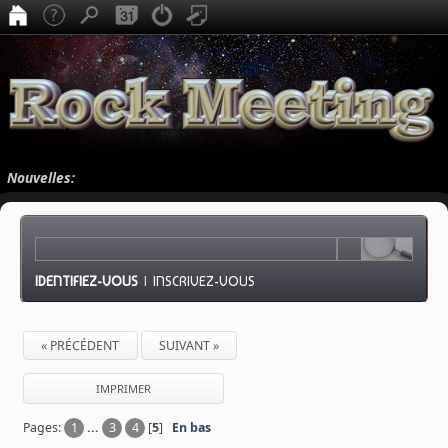
Nouvelles:
IDENTIFIEZ-VOUS
|
INSCRIVEZ-VOUS
« PRÉCÉDENT
SUIVANT »
IMPRIMER
Pages:
1
...
3
4
[
5
]
En bas